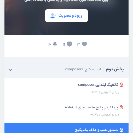
ورود و عضویت
10
13
11
بخش اول
معرفی و نصب
بخش دوم
نصب پکیج با composer
کانفیگ ابتدایی composer
ویدیو آموزشی
09:22
پیدا کردن پکیج مناسب برای استفاده
ویدیو آموزشی
08:37
دستور نصب و حذف یک پکیج