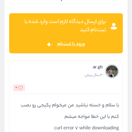
برای ارسال دیدگاه لازم است وارد شده یا
ثبت‌نام کنید
ورود یا ثبت‌نام
ar.gh
3 سال پیش
0
با سلام و خسته نباشید من میخوام پکیجی رو نصب
کنم با این خطا مواجه میشم
curl error 7 while downloading