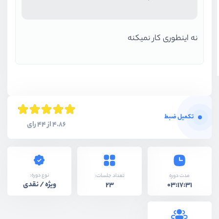
نه اینطوری کار نمیکنه
تکمیل ضبط
4.86 از 44 رای
نوع دوره:
مدت دوره
تعداد جلسات:
ویژه / نقدی
23
03:17:31