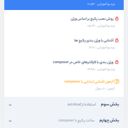
ویدیو آموزشی
10:53
روش نصب پکیج بر اساس ورژن
ویدیو آموزشی
05:24
آشنایی با ورژن بندی پکیج ها
ویدیو آموزشی
12:21
ورژن بندی با کاراکترهای خاص در composer
ویدیو آموزشی
14:45
آزمون آشنایی ابتدایی با composer
آزمون
11 سوال
بخش سوم
استفاده از autoload
بخش چهارم
ساخت پکیج با composer