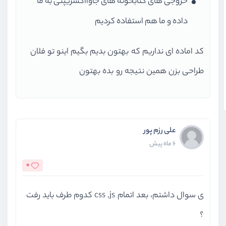
خروجی های کتابخونه های جاوااکسریپتی به ما
خودتان می‌شوید.
داده و ما هم استفاده کردیم
برای مثال فاصله‌دهی از کنارهای داخلی المنت یا از کنارهای
کد اماده ای نداریم که بهتون بدیم بگیم اینو تو فلان
خارجی المنت، از پایین یا بالا ، اندازه کلی المنت و ... .
طراحی بزن همین نتیجه رو بده بهتون
بکگراند و تصاویر
ممکن است در یک وبسایت شما قصد داشته باشید از تصاویر
علی رزم پور
در جاهای مختلف به روش‌های مختلف استفاده کنید. در
6 ماه پیش
بخش بکگراند و تصاویر از دوره
آموزش CSS
شما را با
0
خصوصیاتی آشنا می‌کنیم که بتوانید به شکل حرفه‌ای تصاویر
ی سوال داشتم، بعد اتمام css ,js کدوم طرف باید رفت
صفحات وبسایت خودتان را مدیریت کنید.
؟