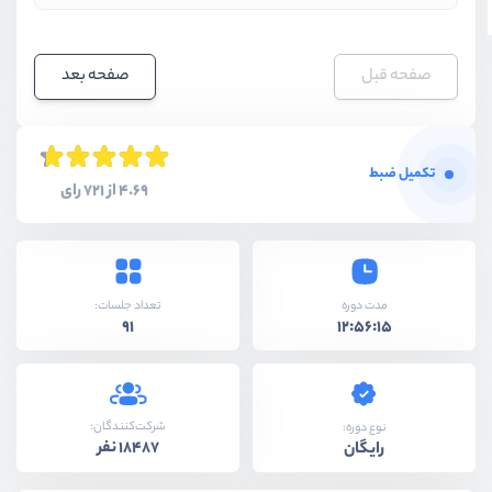
صفحه قبل
صفحه بعد
تکمیل ضبط
4.69 از 721 رای
مدت دوره
تعداد جلسات:
91
12:56:15
شرکت‌کنندگان:
نوع دوره:
18487 نفر
رایگان