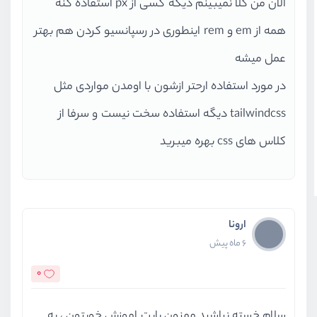
الان من کلا نمیبینم دیگه کسی از px استفاده کنه
همه از em و rem اینطوری در رسپانسیو کردن هم بهتر
عمل میشه
در مورد استفاده ارحتر ازشون با اومدن مواردی مثل
tailwindcss دیگه استفاده سخت نیست و سرفا از
کلاس های css بهره میبرید
ارونا
6 ماه پیش
0
سلام خسته نباشید ممنون بابت اموزش خوبتون ، یه