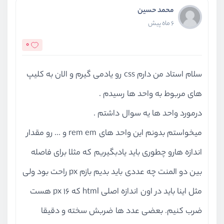
محمد حسین
دارند، بخاطر اینکه این فرم‌ها هستند که با کاربران تعامل
6 ماه پیش
دارند، پس داشتن فرم‌های با استایل‌های زیبا و کاربردی به
0
همراه تجربه کاربری مناسب ‌می‌تواند به وبسایت شما کمک
کند که تعامل راحت و خوشایندی را به کاربران نهایی خود
سلام استاد من دارم css رو یادمی گیرم و الان به کلیپ
دهید.
های مربوط به واحد ها رسیدم .
درمورد واحد ها یه سوال داشتم .
رسپانسیو کردن وبسایت
میخواستم بدونم این واحد های rem em و ... رو مقدار
صفحه‌نمایش‌های با اندازه‌های مختلف امروزه جز جدایی ناپذیر
اندازه هارو چطوری باید یادبگیریم که مثلا برای فاصله
زندگی ما شده‌اند از موبایل‌ها گرفته تا تبلت و لپ تاپ که هر
بین دو المنت چه عددی باید بدیم بازم px راحت بود ولی
کدام در هر مدل دارای سایز صفحه نمایش متفاوت هستند.
مثل اینا باید در اون اندازه اصلی html که 16 px هست
ضرب کنیم. بعضی عدد ها ضربش سخته و دقیقا
اگر شما وبسایتی را طراحی کنید و با CSS به آن استایل دهید