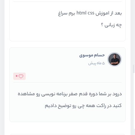
از سایز برای margin و padding گرفته تا سایز width و
بعد از اموزش html css برم سراغ
height.
چه زبانی ؟
موقعیت المنت‌
داشتن یک وبسایت با ظاهر مناسب قطعا رابطه مستقیم با
حسام موسوی
مکان قرار گیری المنت‌های مختلف در یک صفحه دارد، شما با
5 ماه پیش
استفاده از CSS می‌توانید خیلی ساده مکان قرارگیری
0
المنت‌ها در صفحه را کنترل کنید. در بخش موقعیت مکانی
درود بر شما دوره قدم صفر برنامه نویسی رو مشاهده
به شکل دقیق این موضوع را به شما آموزش خواهیم داد.
کنید در راکت همه چی رو توضیح دادیم
فرم‌ها
فرم‌ها در وبسایت‌های نقش بسیار مهمی در ایجاد وبسایت