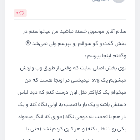
این دوره ویژه چه کسانی هست؟
0
این دوره ویژه افرادیست که قصد یادگیری طراحی وب ‌را دارند،
سلام آقای موسوی خسته نباشید من میخواستم در
اگر شما مایل هستید وبسایت‌های با ظاهر جذاب و کاربردی
بخش گفت و گو سوالم رو بپرسم ولی نمی‌شد 🤨
ایجاد کنید، قطعا نیاز دارید در قدم اول CSS را یاد بگیرید.
وگفتم اینجا بپرسم :
کاری که در این دوره انجام می‌د‌هیم این است که به شما
توی بخش اصلی سایت که وقتی از طریق وب واردش
کمک کنیم تا CSS را به خوبی یاد بگیرید.
میشویم یک svg انیمیشنی در اونجا هست که من
میخوام یک کاراکتر مثل اون درست کنم که دوتا لباس
سرفصل‌های دوره آموزش CSS
دستش باشه و یک بار با تعجب به اولی نگاه کنه و یک
انتخاب ‌کنندها
بار هم با تعجب به دومی نگاه (جوری که انگار میخواد
یکی رو انتخاب کنه) و هر کاری کردم نشد (حتی با
انتخاب کننده‌ها نقش بسیار اساسی در CSS دارند، اینکه