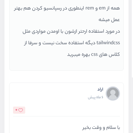
بسیار زیادی کند.
همه از em و rem اینطوری در رسپانسیو کردن هم بهتر
عمل میشه
در این بخش به شما یاد میدهیم که چطور تنها با استفاده از
در مورد استفاده ارحتر ازشون با اومدن مواردی مثل
CSS انمیشن بسازید و در صفحه وب خود از آن استفاده کنید
tailwindcss دیگه استفاده سخت نیست و سرفا از
و... .
کلاس های css بهره میبرید
بخش‌های بیشتر دیگری در این دوره وجود دارد که پیشنهاد
میکنیم کمی به پایین اسکرول کنید تا بتوانید به شکل کامل
اراد
با بخش‌های و قسمت‌های آن به شکل کامل آشنا شوید.
6 ماه پیش
هدف دوره
0
با سلام و وقت بخیر
هدف ما در این دوره آموزشی این است که به شما مقدمات