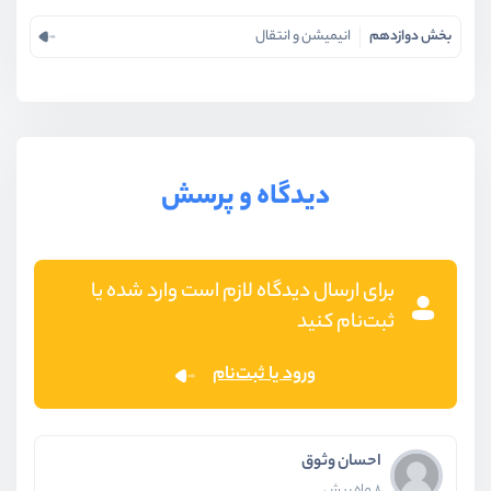
در دوره آموزش CSS چه مباحثی را یاد
بخش دوازدهم
انیمیشن و انتقال
می‌گیرید؟
در دوره آموزش CSS شما تقریبا با ۹۰ درصد از مواردی که در
CSS وجود داره با مثال‌های مختلف آشنا می‌شوید و در نهایت
دیدگاه و پرسش
می‌توانید با مواردی که یاد گرفتید وبسایت مورد نظر خود را
شکل دهید.
برای ارسال دیدگاه لازم است وارد شده یا
ابزار های مورد نیاز برای شرکت در این دوره
ثبت‌نام کنید
ورود یا ثبت‌نام
شما برای شرکت در این دوره به مقدار زیادی اشتیاق به
یادگیری و پیشرفت، با چاشنی اراده و تصمیم به ورود به
احسان وثوق
دنیای طراحی و توسعه وبسایت نیاز دارید.
8 ماه پیش