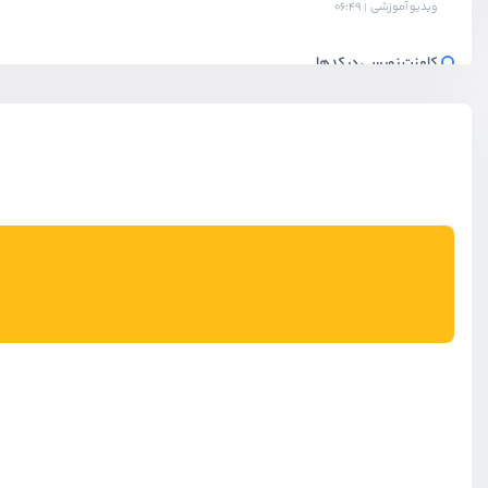
ویدیو آموزشی
06:49
کامنت نویسی در کدها
ویدیو آموزشی
08:23
تمرین : خروجی مورد نظر رو برگردون
ویدیو آموزشی
04:45
بخش چهارم
عملگرها
بخش پنجم
دستورات کنترلی
بخش ششم
توابع
بخش هفتم
شی گرایی
بخش هشتم
پروژه : ساخت برنامه todo