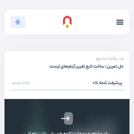
بخش اول
معرفی
بخش دوم
نصب و راه اندازی
بخش سوم
آشنایی با مفاهیم پایه
برگشت به دوره
بخش چهارم
عملگرها
حل تمرین : ساخت تابع تغییر آیتم‌های لیست
بخش پنجم
دستورات کنترلی
پیشرفت شما:
٪0
0/88 جلسه
بخش ششم
توابع
تابع چیست؟
ویدیو آموزشی
02:59
برای مشاهده دوره ابتدا لازمه وارد بشی یا ثبت‌نام کنی