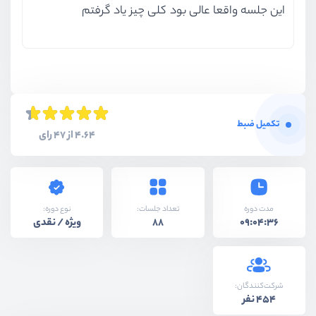
این جلسه واقعا عالی بود کلی چیز یاد گرفتم
تکمیل ضبط
4.64 از 47 رای
نوع دوره:
مدت دوره
تعداد جلسات:
ویژه / نقدی
88
09:04:36
شرکت‌کنندگان:
454 نفر