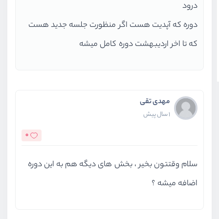
درود
جمع‌بندی و پروژه عملی
دوره که آپدیت هست اگر منظورت جلسه جدید هست
پیاده‌سازی یک پروژه واقعی با Docker
که تا اخر اردیبهشت دوره کامل میشه
بهینه‌سازی و بهبود عملکرد کانتینرها
نکات مهم برای مدیریت و نگهداری Docker در
مهدی تقی
1 سال پیش
محیط‌های عملیاتی
0
نتایج و دستاوردهای شما از این دوره
سلام وقتتون بخیر ، بخش های دیگه هم به این دوره
اضافه میشه ؟
با گذراندن این دوره، شما قادر خواهید بود:
پروژه‌های خود را در محیط‌های ایزوله و بدون