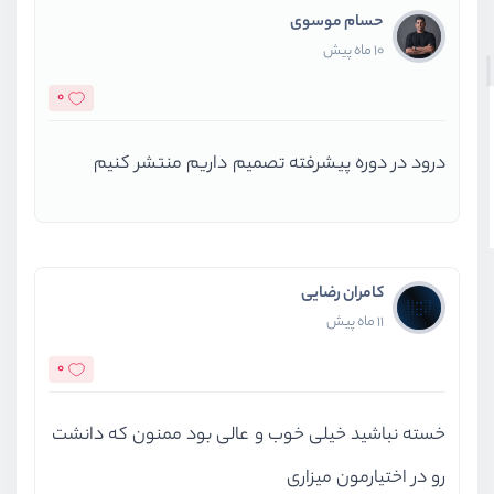
حسام موسوی
10 ماه پیش
آماده‌سازی یک پروژه نمونه با Node.js
0
ایجاد Image شخصی با Dockerfile
درود در دوره پیشرفته تصمیم داریم منتشر کنیم
اجرای Image شخصی و مدیریت آن
بازنویسی و بهینه‌سازی Image شخصی
کامران رضایی
استفاده از Cache در فرآیند Build
11 ماه پیش
0
مدیریت فایل‌های بی‌استفاده با dockerignore
خسته نباشید خیلی خوب و عالی بود ممنون که دانشت
حذف، متوقف کردن و راه‌اندازی مجدد کانتینرها
رو در اختیارمون میزاری