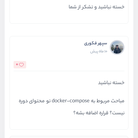
خسته نباشید و تشکر از شما
آشنایی با پیش‌نیازهای دوره
Docker چیست و چه کاربردهایی دارد؟
سپهر فکوری
10 ماه پیش
چرا باید از داکر و کانتینرها استفاده کنیم؟
0
نصب و راه‌اندازی Docker روی سیستم‌عامل‌های
خسته نباشید
مختلف
آشنایی با Image و Container
مباحث مربوط به docker-compose تو محتوای دوره
نیست؟ قراره اضافه بشه؟
مفهوم Image در Docker
اجرای Imageهای آماده و بررسی عملکرد آن‌ها