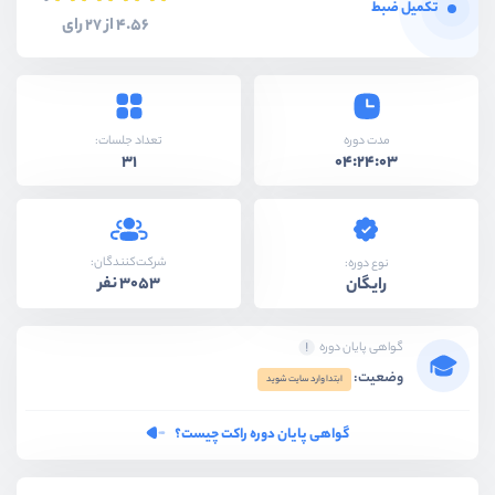
تکمیل ضبط
4.56 از 27 رای
مدت دوره
تعداد جلسات:
31
04:24:03
شرکت‌کنندگان:
نوع دوره:
3053 نفر
رایگان
گواهی پایان دوره
وضعیت:
ابتدا وارد سایت شوید
گواهی پایان دوره راکت چیست؟