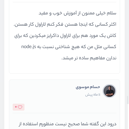
منتشر کنند و برنامه‌ها را راحت‌تر مدیریت کنند.
سلام خیلی ممنون از آموزش خوب و مفید
اکثر کسانی که اینجا هستن فکر کنم لاراول کار هستن.
شرکت‌های بزرگ و شناخته‌شده‌ای مانند گوگل (Google)،
کاش یک مورد هم برای لاراول داکرایز میکردین که برای
آمازون (Amazon)، نتفلیکس (Netflix)، مایکروسافت
کسانی مثل من که هیچ شناختی نسبت به node.js
(Microsoft)، اسپاتیفای (Spotify)، اوبر (Uber)، و پی‌پال
ندارن مفاهیم ساده تر میشد.
(PayPal) به طور گسترده از داکر استفاده می‌کنند. به عنوان
مثال، نتفلیکس و اسپاتیفای از داکر برای مدیریت و انتشار
سریع هزاران میکروسرویس استفاده می‌کنند تا خدماتشان
حسام موسوی
پایدار و سریع باشد. آمازون و گوگل نیز از داکر برای اجرای
11 ماه پیش
خدمات ابری و سرویس‌های مقیاس‌پذیر بهره می‌برند.
0
علاوه بر شرکت‌های بزرگ، بسیاری از استارتاپ‌ها و شرکت‌های
درود این گفته شما صحیح نیست منظورم استفاده از