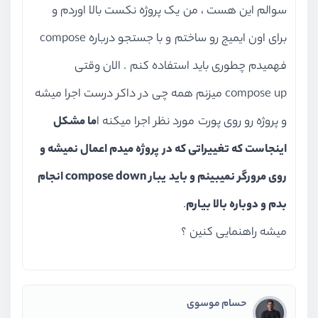
سوالم این هست ، من یک پروژه نکست بالا اوردم و
مدیران سیستم و مدیران DevOps
: افرادی که
برای اون ایمیج رو ساختم و با جستجو درباره compose
مسئولیت استقرار برنامه‌ها در سرورها و مدیریت
فهمیدم چطوری باید استفاده کنم . الان وقتی
منابع را بر عهده دارند.
compose up میزنم همه چی در داکر درست اجرا میشه
تیم‌های QA و تست:
متخصصانی که برای تست
و پروژه رو روی پورت مورد نظر اجرا میکنه ا
ما مشکل
نرم‌افزار نیاز به محیط‌های ایزوله و کاملاً
اینجاست که تغییراتی که در پروژه میدم اعمال نمیشه و
شبیه‌سازی‌شده دارند.
روی مرورگر نمیبینم و باید یبار compose down انجام
بدم و دوباره بالا بیارم
.
تیم‌های عملیاتی و پشتیبانی (Ops Teams):
افرادی
میشه راهنمایی کنین ؟
که وظیفه نگهداری و مدیریت سرویس‌ها در
محیط‌های عملیاتی را دارند و نیاز به بهبود و سرعت در
مقیاس‌پذیری، بازیابی سریع و عیب‌یابی آسان‌تر دارند.
حسام موسوی