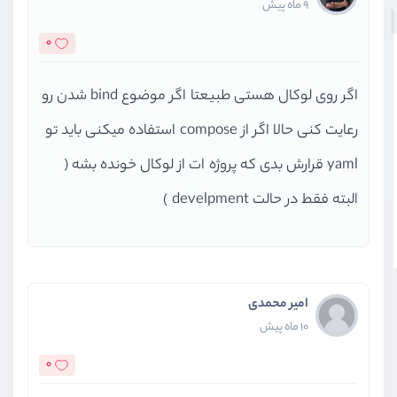
9 ماه پیش
پیش‌نیازهای دوره
0
آشنایی با مفاهیم اولیه لینوکس و ترمینال
اگر روی لوکال هستی طبیعتا اگر موضوع bind شدن رو
رعایت کنی حالا اگر از compose استفاده میکنی باید تو
تجربه کار با برنامه‌نویسی (ترجیحاً Node.js ،PHP یا
yaml قرارش بدی که پروژه ات از لوکال خونده بشه (
Python)
البته فقط در حالت develpment )
آشنایی مقدماتی با مفاهیم شبکه
سرفصل‌های دوره Docker
امیر محمدی
10 ماه پیش
معرفی و مقدمه
0
معرفی دوره و اهداف آن