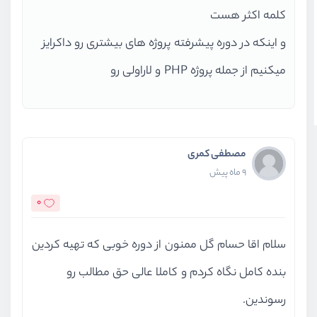
کوچک نیز از داکر استفاده می‌کنند؛ چون این ابزار به آن‌ها
کلمه اکثر هست
کمک می‌کند هزینه‌هایشان کاهش یابد، فرایند توسعه
و اینکه در دوره پیشرفته پروژه های بیشتری رو داکرایز
سریع‌تر انجام شود و کارایی تیم‌ها بالا برود. در نتیجه،
میکنیم از جمله پروژه PHP و لاراولی رو
استفاده از داکر روزبه‌روز در انواع مختلف شرکت‌ها رایج‌تر
می‌شود و تقریباً به یک استاندارد در صنعت نرم‌افزار تبدیل
شده است.
مصطفی کمری
9 ماه پیش
این دوره برای چه کسانی مناسب است؟
0
برنامه‌نویسان و توسعه‌دهندگان نرم‌افزار:
افرادی که
سلام اقا حسام گل ممنون از دوره خوبی که تهیه کردین
در توسعه و استقرار برنامه‌ها دخیل‌اند و نیاز به
بنده کامل نگاه کردم و کاملا عالی حق مطالب رو
مدیریت بهتر وابستگی‌ها و نسخه‌بندی دارند.
رسوندین.