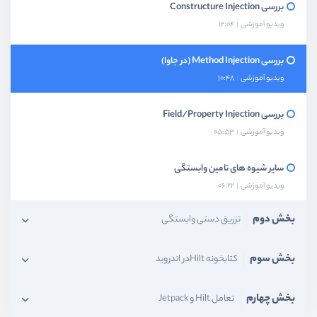
بررسی Constructure Injection
ویدیو آموزشی
12:04
بررسی Method Injection (در جاوا)
ویدیو آموزشی
10:48
بررسی Field/Property Injection
ویدیو آموزشی
05:53
سایر شیوه های تامین وابستگی
ویدیو آموزشی
06:22
بخش دوم
تزریق دستی وابستگی
بخش سوم
کتابخونه Hiltدر اندروید
بخش چهارم
تعامل Hilt و Jetpack