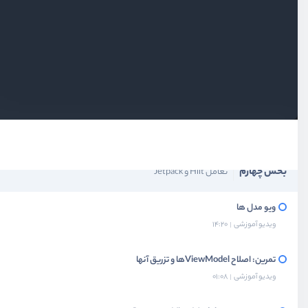
بخش اول
مفاهیم پایه
بخش دوم
تزریق دستی وابستگی
بخش سوم
کتابخونه Hiltدر اندروید
بخش چهارم
تعامل Hilt و Jetpack
ویو مدل ها
ویدیو آموزشی
14:20
تمرین: اصلاح ViewModelها و تزریق آنها
ویدیو آموزشی
01:08