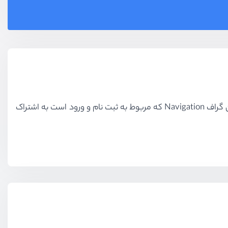
در این قسمت مسئله مطرح شده در جلسه قبل را حل میکنیم و بررسی میکنیم که به چه صورت میتوان یک نمونه از ViewModel را بین گراف Navigation که مربوط به ثبت نام و ورود است به اشتراک