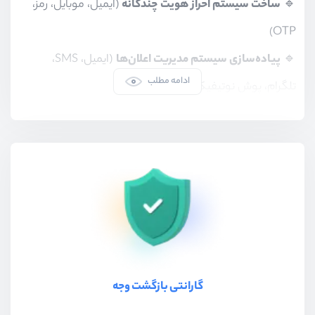
🔹
ساخت سیستم احراز هویت چندگانه
(ایمیل، موبایل، رمز،
OTP)
🔹
پیاده‌سازی سیستم مدیریت اعلان‌ها
(ایمیل، SMS،
ادامه مطلب
تلگرام، پوش نوتیفیکیشن)
🔹
طراحی و توسعه API برای اپلیکیشن‌های موبایل
با احراز
هویت امن
🔹
مدیریت فایل و فضای ذخیره‌سازی
(آپلود، فشرده‌سازی،
S3)
🔹
پیاده‌سازی چت زنده و پیام‌رسان
با Laravel Reverb
🔹
اتصال درگاه پرداخت و کیف پول دیجیتال
برای مدیریت
تراکنش‌ها
گارانتی بازگشت وجه
🔹
ایجاد سیستم مدیریت محتوا (CMS)‌ و ویرایشگر حرفه‌ای