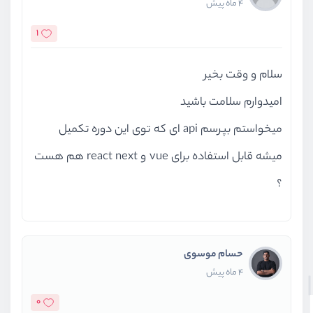
4 ماه پیش
بازار کار را افزایش می‌دهد. علاوه بر این، با انجام پروژه‌های
1
عملی، نمونه‌کارهای ارزشمندی برای نمایش در گیت‌هاب
(GitHub) ایجاد خواهید کرد که به تقویت رزومه و افزایش
سلام و وقت بخیر
شانس استخدام شما در شرکت‌های معتبر کمک فراوانی
امیدوارم سلامت باشید
می‌کند.
میخواستم بپرسم api ای که توی این دوره تکمیل
میشه قابل استفاده برای vue و react next هم هست
؟
حسام موسوی
4 ماه پیش
0