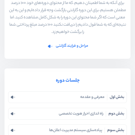
برای آنکه به شما اطمینان دهیم، که ما از محتوای دوره‌های خود ۱۰۰ درصد
🔹
مدیریت نقش‌ها و سطوح دسترسی کاربران (ACL)
با
مطمئن هستیم، برای این دوره گارانتی بازگشت وجه قرار داده‌ایم و این به این
معنی است که اگر شما محتوای این دوره را به شکل کامل مشاهده کنید، اما
Spatie Permissions
نتیجه‌ای که به شما قول دادیم را دریافت نکنید ۱۰۰ درصد مبلغ پرداختی شما
🔹
بهینه‌سازی عملکرد و کشینگ در لاراول
با Redis و
را برگشت خواهیم زد.
Horizon
مراحل و فرایند گارانتی
🔹
ساخت سیستم نظرات و امتیازدهی کاربران
✅
تمام پروژه‌ها به‌صورت عملی پیاده‌سازی می‌شوند و در
جلسات دوره
پایان دوره، مهارت‌های شما به سطح یک توسعه‌دهنده
حرفه‌ای ارتقا می‌یابد!
بخش اول
معرفی و مقدمه
⚠️
نکته:
این لیست ممکن است در زمان ضبط دوره شامل
بخش دوم
راه اندازی احراز هویت تخصصی
تغییرات شود و همچنین مواردی اضافه یا تغییر کند.
بخش سوم
پیاده‌سازی سیستم مدیریت اعلان‌ها