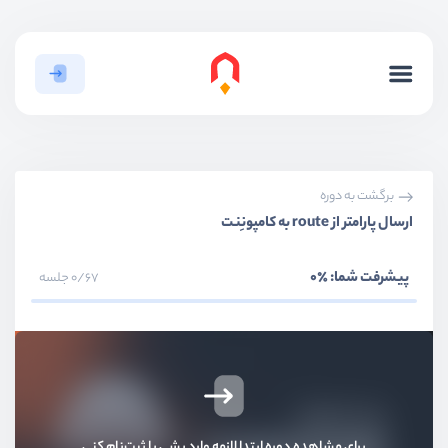
برگشت به دوره
ارسال پارامتر از route به کامپونِنت
بخش اول
معرفی livewire
پیشرفت شما:
٪0
0/67 جلسه
بخش دوم
آشنایی ابتدایی با livewire
بخش سوم
کامپونِنت‌ها
موارد پیشرفته در ساخت کامپونِنت
برای مشاهده دوره ابتدا لازمه وارد بشی یا ثبت‌نام کنی