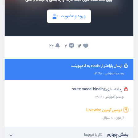
ویدیو آموزشی
08:31
ورود و عضویت
ارسال پارامتر به کامپونِنت‌ها
ویدیو آموزشی
08:14
ایجاد کامپونِنت تمام صفحه
22
12
2
ویدیو آموزشی
09:11
ارسال پارامتر از route به کامپونِنت
ویدیو آموزشی
03:48
پیاده‌سازی route model binding
ویدیو آموزشی
08:19
دومین آزمون Livewire
آزمون
8 سوال
بخش چهارم
کار با فرم‌ها