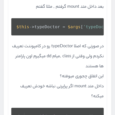
بعد داخل متد mount گرفتم , مثلا گفتم
$this
->typeDoctor = 
$args
[
'typeDoctor'
در صورتی که اصلا typeDoctor رو در کامپوننت تعریف
نکردم ولی وقتی از class ,میام dd میگیرم اون پارامتر
ها هستند
این اتفاق چجوری میوفته؟
داخل متد mount اگر پراپرتی نباشه خودش تعریف
میکنه؟