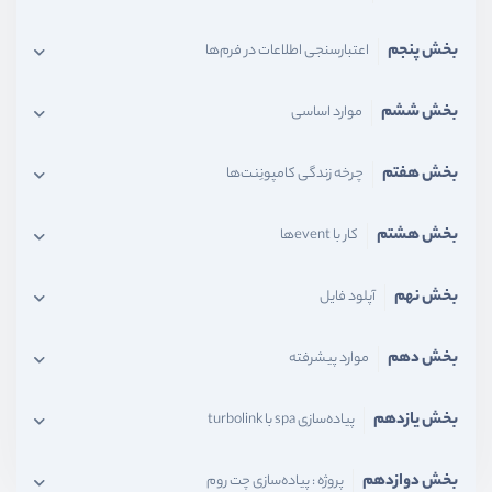
بخش پنجم
اعتبارسنجی اطلاعات در فرم‌ها
بخش ششم
موارد اساسی
بخش هفتم
چرخه زندگی کامپونِنت‌ها
بخش هشتم
کار با eventها
بخش نهم
آپلود فایل
بخش دهم
موارد پیشرفته
بخش یازدهم
پیاده‌سازی spa با turbolink
بخش دوازدهم
پروژه : پیاده‌سازی چت روم