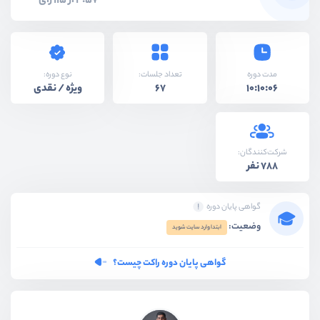
4.57 از 115 رای
نوع دوره:
مدت دوره
تعداد جلسات:
ویژه / نقدی
67
10:10:06
شرکت‌کنندگان:
788 نفر
گواهی پایان دوره
وضعیت:
ابتدا وارد سایت شوید
گواهی پایان دوره راکت چیست؟