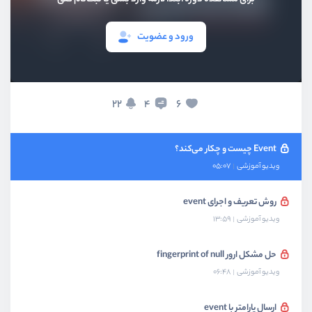
بخش ششم
موارد اساسی
ورود و عضویت
بخش هفتم
چرخه زندگی کامپونِنت‌ها
22
6
4
بخش هشتم
کار با eventها
Event چیست و چکار می‌کند؟
ویدیو آموزشی
05:07
روش تعریف و اجرای event
ویدیو آموزشی
13:59
حل مشکل ارور fingerprint of null
ویدیو آموزشی
06:48
ارسال پارامتر با event