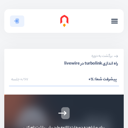
برگشت به دوره
راه اندازی turbolink در livewire
پیشرفت شما:
٪0
0/67 جلسه
برای مشاهده دوره ابتدا لازمه وارد بشی یا ثبت‌نام کنی