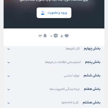
بخش اول
معرفی livewire
ورود و عضویت
بخش دوم
آشنایی ابتدایی با livewire
بخش سوم
کامپونِنت‌ها
22
5
0
بخش چهارم
کار با فرم‌ها
بخش پنجم
اعتبارسنجی اطلاعات در فرم‌ها
بخش ششم
موارد اساسی
بخش هفتم
چرخه زندگی کامپونِنت‌ها
بخش هشتم
کار با eventها