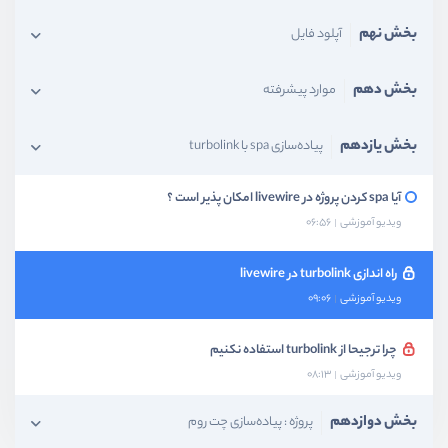
بخش نهم
آپلود فایل
بخش دهم
موارد پیشرفته
بخش یازدهم
پیاده‌سازی spa با turbolink
آیا spa کردن پروژه در livewire امکان پذیر است ؟
ویدیو آموزشی
06:56
راه اندازی turbolink در livewire
ویدیو آموزشی
09:06
چرا ترجیحا از turbolink استفاده نکنیم
ویدیو آموزشی
08:13
بخش دوازدهم
پروژه : پیاده‌سازی چت روم