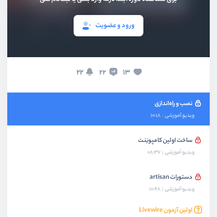
ورود و عضویت
بخش اول
معرفی livewire
22
13
22
بخش دوم
آشنایی ابتدایی با livewire
نصب و راه‌اندازی
ویدیو آموزشی
10:18
ساخت اولین کامپونِنت
ویدیو آموزشی
08:37
دستورات artisan
ویدیو آموزشی
10:48
اولین آزمون Livewire