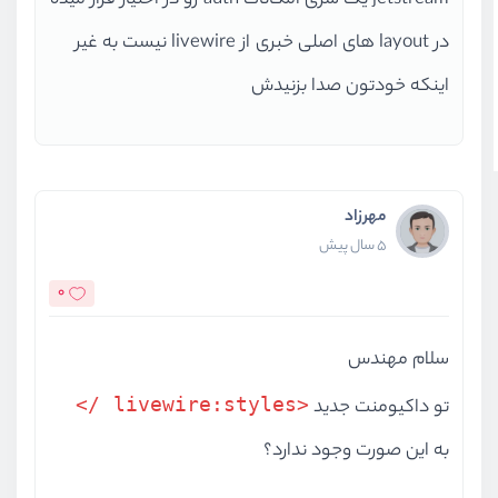
jetstream یک سری امکانات auth رو در اختیار قرار میده
در layout های اصلی خبری از livewire نیست به غیر
اینکه خودتون صدا بزنیدش
مهرزاد
5 سال پیش
0
سلام مهندس
<livewire:styles />
تو داکیومنت جدید
به این صورت وجود ندارد؟