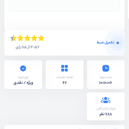
تکمیل ضبط
4.57 از 115 رای
نوع دوره:
مدت دوره
تعداد جلسات:
ویژه / نقدی
67
10:10:06
شرکت‌کنندگان:
788 نفر