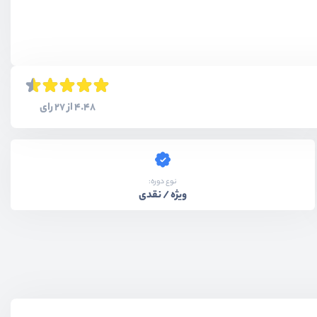
4.48 از 27 رای
نوع دوره:
ویژه / نقدی