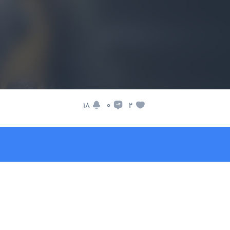
18
2
0