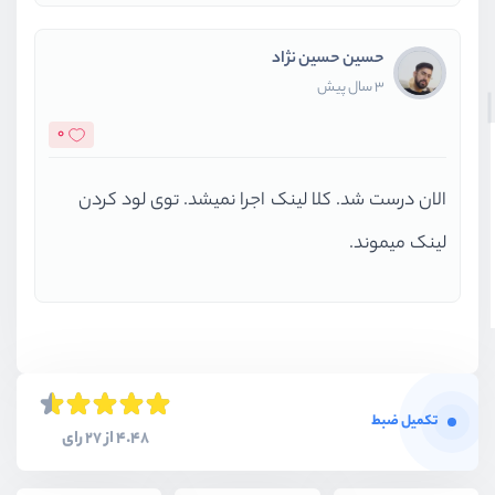
حسین حسین نژاد
3 سال پیش
0
الان درست شد. کلا لینک اجرا نمیشد. توی لود کردن
لینک میموند.
تکمیل ضبط
4.48 از 27 رای