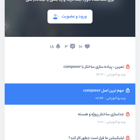
ورود و عضویت
بخش اول
معرفی
18
10
3
بخش دوم
ساختار فریمورک
تمرین : پیاده سازی ساختار با composer
ویدیو آموزشی
04:26
مهم ترین اصل composer
ویدیو آموزشی
07:44
جداسازی ساختار پروژه و هسته
ویدیو آموزشی
10:10
اپلیکیشن ما قرار است چطور کار کند؟