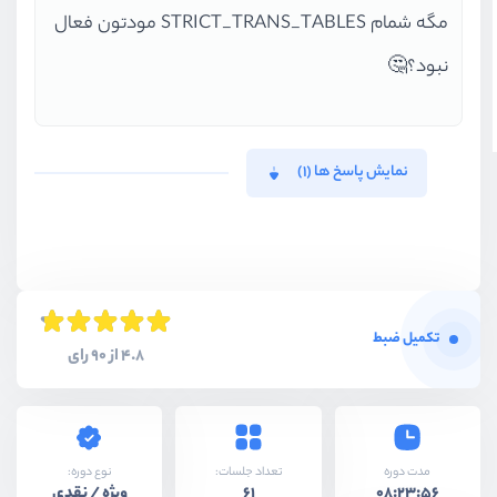
مگه شمام STRICT_TRANS_TABLES مودتون فعال
نبود؟🤔
نمایش پاسخ ها (1)
تکمیل ضبط
4.8 از 90 رای
نوع دوره:
مدت دوره
تعداد جلسات:
ویژه / نقدی
61
08:23:56