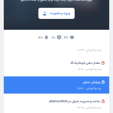
اطلاعات Null و مقدار پیشفرض
ویدیو آموزشی
13:22
ورود و عضویت
اضافه کردن رکورد با دستور INSERT
ویدیو آموزشی
11:31
30
27
20
آشنایی با primary key
ویدیو آموزشی
08:39
مقدار دهی اتوماتیک id
ویدیو آموزشی
06:28
ویرایش جدول
ویدیو آموزشی
15:48
ساخت و مدیریت جدول در phpmyadmin
ویدیو آموزشی
09:05