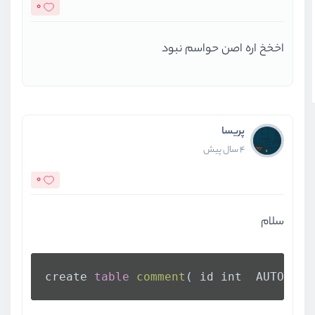
0
اخخخ اره اصن حواسم نبود
پریسا
4 سال پیش
0
سلام
create 
table
comment
( id int  AUTO_INC