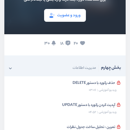
ورود و عضویت
بخش اول
قدم ابتدایی
بخش دوم
کار با جداول
30
20
18
بخش سوم
گزارش گیری اطلاعات
بخش چهارم
مدیریت اطلاعات
حذف رکورد با دستور DELETE
ویدیو آموزشی
03:06
آپدیت کردن رکورد با دستور UPDATE
ویدیو آموزشی
04:52
تمرین : تحلیل ساخت جدول نظرات