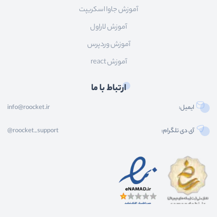
آموزش جاوا اسکریپت
آموزش لاراول
آموزش وردپرس
آموزش react
ارتباط با ما
ایمیل:
info@roocket.ir
آی دی تلگرام:
@roocket_support