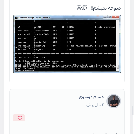
متوجه نمیشم!!!! 🤯😧
حسام موسوی
4 سال پیش
1