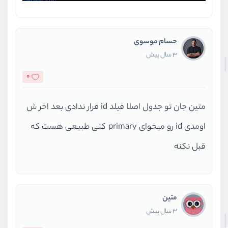
حسام موسوی
3 سال پیش
0
متین جان تو جدول اصلا فیلد id قرار ندادی بعد اخر ش
اومدی id رو میخوای primary کنی طبیعی هست که
قبل نکنه
متین
3 سال پیش