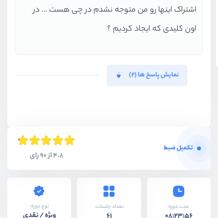
اشتراک اینها رو من متوجه نشدم در چی هست ... در
اون کلیدی که ایجاد کردیم ؟
نمایش پاسخ ها (2)
تکمیل ضبط
4.8 از 90 رای
نوع دوره:
مدت دوره
تعداد جلسات:
ویژه / نقدی
61
08:23:56