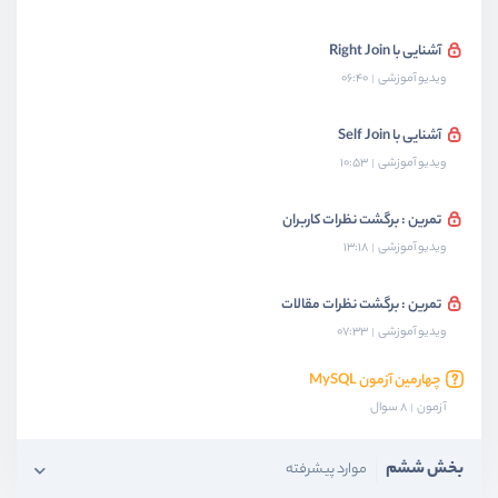
آشنایی با Right Join
ویدیو آموزشی
06:40
آشنایی با Self Join
ویدیو آموزشی
10:53
تمرین : برگشت نظرات کاربران
ویدیو آموزشی
13:18
تمرین : برگشت نظرات مقالات
ویدیو آموزشی
07:33
چهارمین آزمون MySQL
آزمون
8 سوال
بخش ششم
موارد پیشرفته