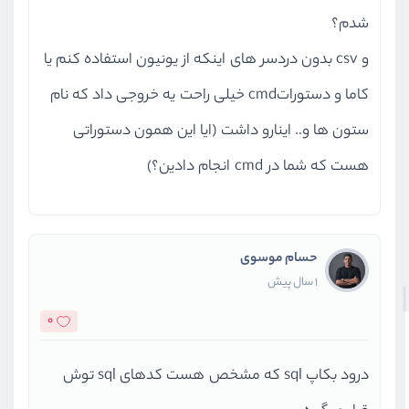
شدم؟
و csv بدون دردسر های اینکه از یونیون استفاده کنم یا
کاما و دستوراتcmd خیلی راحت یه خروجی داد که نام
ستون ها و.. اینارو داشت (ایا این همون دستوراتی
هست که شما در cmd انجام دادین؟)
حسام موسوی
1 سال پیش
0
درود بکاپ sql که مشخص هست کدهای sql توش