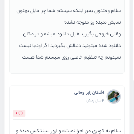
Sql.php
#1081: PhpMyAdmin\Sql->get
,
سلام وقتتون بخیر اینکه سیستم شما چرا فایل بهتون
array
,
نمایش نمیده رو متوجه نشدم
boolean
false
,
integer
0
,
وقتی خروجی بگیرید فایل دانلود میشه و در مکان
integer
0
,
دانلود شده میتونید دنبالش بگیردید اگر اونجا نیست
NULL
,
نمیدونم چه تنظیم خاصی روی سیستم شما هست
,
array
,
boolean
true
,
)
Sql.php
#1740: PhpMyAdmin\Sql->get
اشکان زایر اومالی
array
,
4 سال پیش
string
'zgsite'
,
0
string
''
,
NULL
,
integer
0
,
سلام به کویری من اجرا نمیشه و ارور سینتکس میده و