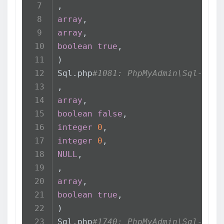
,
array
,
array
,
boolean
true
,
)
Sql.php
#1081: PhpMyAdmin\Sql->get
,
array
,
boolean
false
,
integer
0
,
integer
0
,
NULL
,
,
array
,
boolean
true
,
)
Sql.php
#1740: PhpMyAdmin\Sql->get