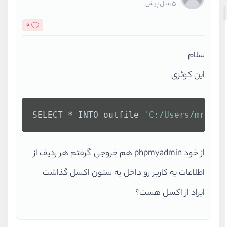
5 سال پیش
0
سلام
این کوئری
SELECT * INTO outfile 
'C:/Users/mrn/De
از خود phpmyadmin هم خروجی گرفتم هر ردیف از
اطلاعات یه کاربر رو داخل یه ستون اکسل گذاشت
ایراد از اکسل هست؟