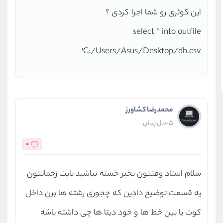
این کوئری رو شما اجرا کردی ؟
string
'index.php?route=/database
NULL
,
select * into outfile
NULL
,
'C:/Users/Asus/Desktop/db.csv
string
'( SELECT \'id\' , \'title
NULL
,
)
Routing.php
#192: PhpMyAdmin\Contr
,
محمدرضا کشاورز
array
,
5 سال پیش
)
0
index.php
#43: PhpMyAdmin\Routing:
,
سلام استاد وقتتون بخیر خسته نباشید بابت زحماتتون
string
'/import'
,
,
یه قسمت توضیح دادین که چجوری رشته ها برن داخل
,
کوت یا بین خط ها و خود دیتا ها چی داشته باشه
)