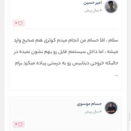
امیر حسین
,
4 سال پیش
string
'/import'
,
,
0
,
)
سلام ، اقا حسام من انجام میدم کوئری هم صحیح وارد
Warning in .\libraries\classes\Di
میشه ، اما داخل سیستمم فایل رو بهم نشون نمیده در
 Attempt to read property 
"table"
حالیکه خروجی دیتابیس رو به درستی پیاده میکرد برام
Backtrace
...
Sql.php
#1280: PhpMyAdmin\Display\
,
array
,
حسام موسوی
array
,
4 سال پیش
boolean
true
,
)
0