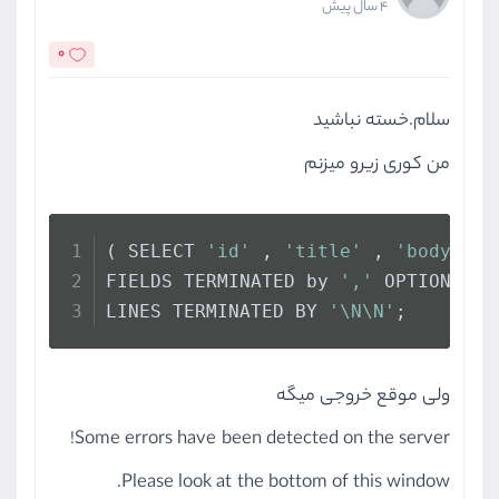
4 سال پیش
0
سلام.خسته نباشید
من کوری زیرو میزنم
( SELECT 
'id'
 , 
'title'
 , 
'body'
 UN
FIELDS TERMINATED by 
','
 OPTIONALLY
LINES TERMINATED BY 
'\N\N'
;
ولی موقع خروجی میگه
Some errors have been detected on the server!
Please look at the bottom of this window.