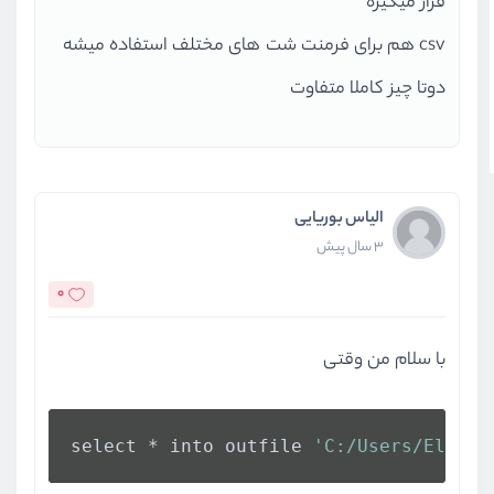
قرار میگیره
csv هم برای فرمنت شت های مختلف استفاده میشه
دوتا چیز کاملا متفاوت
الیاس بوریایی
3 سال پیش
0
با سلام من وقتی
select * into outfile 
'C:/Users/Elyas/