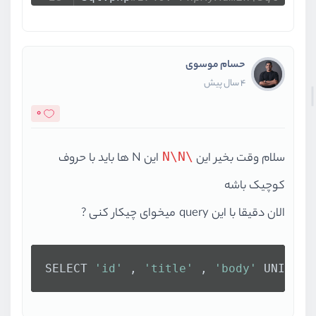
array
,
string
'zgsite'
,
string
''
,
حسام موسوی
NULL
,
4 سال پیش
integer
0
,
,
0
NULL
,
NULL
,
\N\N
سلام وقت بخیر این
این N ها باید با حروف
,
کوچیک باشه
string
'( SELECT \'id\' , \'title
NULL
,
الان دقیقا با این query میخوای چیکار کنی ?
)
ImportController.php
#752: PhpMyAd
array
,
SELECT 
'id'
 , 
'title'
 , 
'body'
 UNION S
boolean
false
,
string
'zgsite'
,