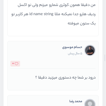
من دقیقا همون کوئری شمارو میزنم ولی تو اکسل
ردیف هارو جدا نمیکنه مثلا id name string هر کاربر تو
یک ستون میوفته
حسام موسوی
5 سال پیش
0
درود بر شما چه دستوری میزنید دقیقا ؟
محمد رضا