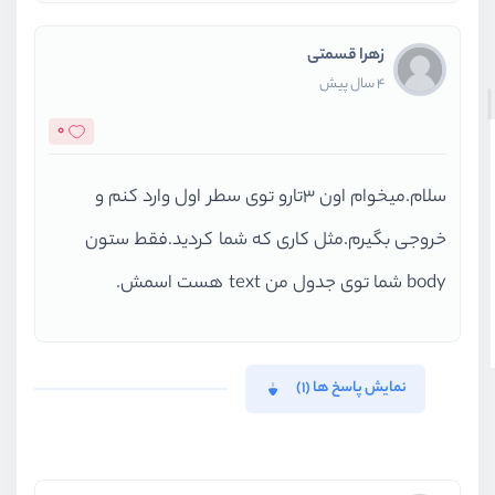
string
''
,
NULL
,
زهرا قسمتی
NULL
,
4 سال پیش
NULL
,
NULL
,
0
NULL
,
string
'index.php?route=/database
سلام.میخوام اون 3تارو توی سطر اول وارد کنم و
NULL
,
خروجی بگیرم.مثل کاری که شما کردید.فقط ستون
NULL
,
string
'( SELECT \'id\' , \'title
body شما توی جدول من text هست اسمش.
NULL
,
)
Routing.php
#192: PhpMyAdmin\Contr
نمایش پاسخ ها (1)
,
array
,
)
index.php
#43: PhpMyAdmin\Routing: