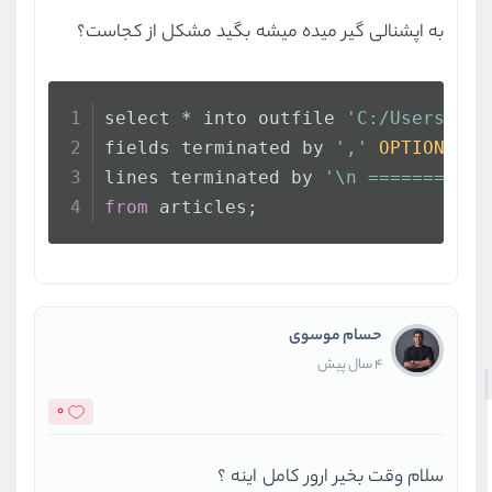
,
به اپشنالی گیر میده میشه بگید مشکل از کجاست؟
NULL
,
NULL
,
,
select * into outfile 
'C:/Users/Asu
string
'( SELECT \'id\' , \'title
fields terminated by 
','
OPTIONALLY
NULL
,
lines terminated by 
'\n ===========
)
from
 articles;
ImportController.php
#752: PhpMyAd
array
,
boolean
false
,
string
'zgsite'
,
حسام موسوی
string
''
,
4 سال پیش
NULL
,
NULL
,
0
NULL
,
NULL
,
سلام وقت بخیر ارور کامل اینه ؟
NULL
,