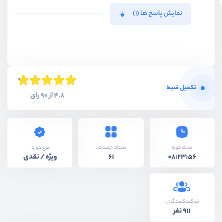
نمایش پاسخ ها (1)
تکمیل ضبط
4.8 از 90 رای
نوع دوره:
مدت دوره
تعداد جلسات:
ویژه / نقدی
61
08:23:56
شرکت‌کنندگان:
911 نفر