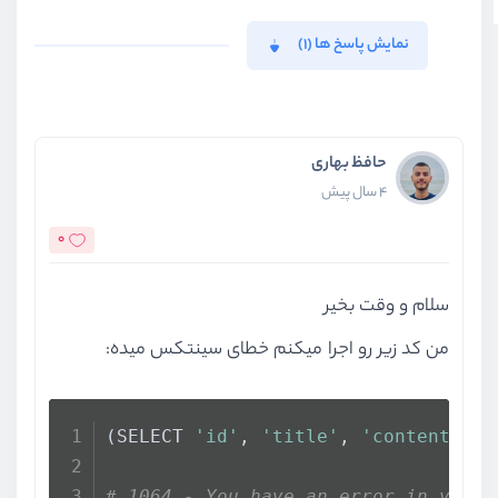
نمایش پاسخ ها (1)
حافظ بهاری
4 سال پیش
0
سلام و وقت بخیر
من کد زیر رو اجرا میکنم خطای سینتکس میده:
(SELECT 
'id'
, 
'title'
, 
'content'
 UN
# 1064 - You have an error in your 