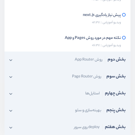
پیش نیاز یادگیری next.js
ویدیو آموزشی
02:37
نکته مهم در مورد روش Pages و App
ویدیو آموزشی
06:37
بخش دوم
روش App Router
بخش سوم
روش Page Router
بخش چهارم
استایل‌ها
بخش پنجم
بهینه‌سازی و سئو
بخش هفتم
deploy روی سرور