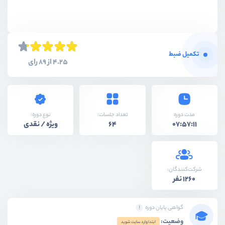
تکمیل ضبط
4.25 از 89 رای
نوع دوره:
مدت دوره
تعداد جلسات:
ویژه / نقدی
64
07:57:11
شرکت‌کنندگان:
1260 نفر
گواهی پایان دوره
وضعیت:
ابتدا وارد سایت شوید