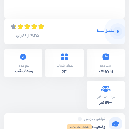
تکمیل ضبط
4.25 از 89 رای
نوع دوره:
مدت دوره
تعداد جلسات:
ویژه / نقدی
64
07:57:11
شرکت‌کنندگان:
1260 نفر
گواهی پایان دوره
وضعیت:
ابتدا وارد سایت شوید