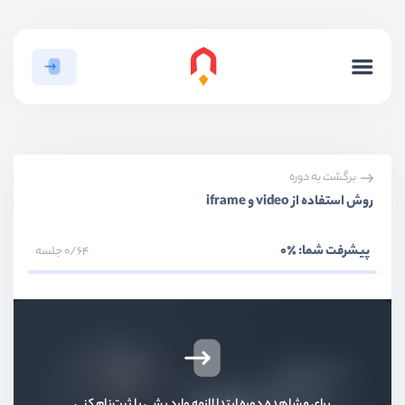
برگشت به دوره
بخش اول
معرفی
روش استفاده از video و iframe
بخش دوم
روش App Router
پیشرفت شما:
٪0
0/64 جلسه
بخش سوم
روش Page Router
بخش چهارم
استایل‌ها
بخش پنجم
بهینه‌سازی و سئو
برای مشاهده دوره ابتدا لازمه وارد بشی یا ثبت‌نام کنی