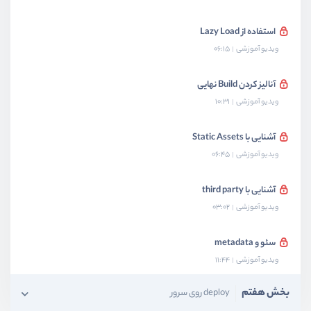
استفاده از Lazy Load
ویدیو آموزشی
06:15
آنالیز کردن Build نهایی
ویدیو آموزشی
10:31
آشنایی با Static Assets
ویدیو آموزشی
06:45
آشنایی با third party
ویدیو آموزشی
03:02
سئو و metadata
ویدیو آموزشی
11:44
بخش هفتم
deploy روی سرور