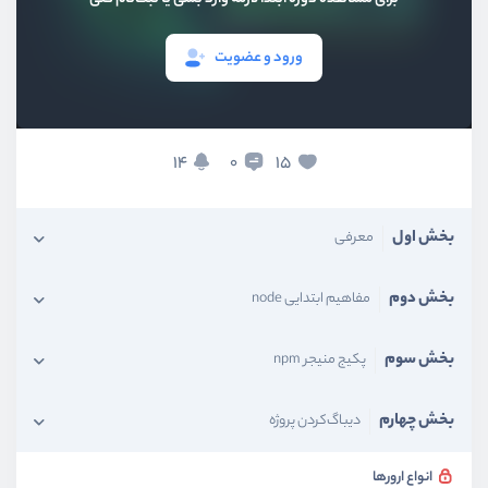
ورود و عضویت
14
15
0
بخش اول
معرفی
بخش دوم
مفاهیم ابتدایی node
بخش سوم
پکیج منیجر npm
بخش چهارم
دیباگ‌کردن پروژه
انواع ارورها