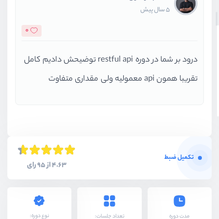
5 سال پیش
0
درود بر شما در دوره restful api توضیحش دادیم کامل
تقریبا همون api معمولیه ولی مقداری متفاوت
تکمیل ضبط
4.63 از 95 رای
نوع دوره:
مدت دوره
تعداد جلسات: