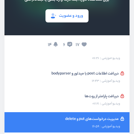
میدلور چیست و چگونه کار میکند؟
ویدیو آموزشی
08:29
ورود و عضویت
پیاده‌سازی صفحه 404
ویدیو آموزشی
05:18
14
17
6
آشنای با متدهای http
ویدیو آموزشی
06:26
دریافت اطلاعات post با میدلور و bodyparser
ویدیو آموزشی
12:43
دریافت پارامتر از روت‌ها
ویدیو آموزشی
07:21
مدیریت درخواست‌های put و delete
ویدیو آموزشی
16:59