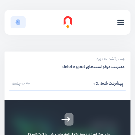
بخش سوم
پکیج منیجر npm
بخش چهارم
دیباگ‌کردن پروژه
بخش پنجم
ساخت وب سرور ساده
بخش ششم
آشنایی با expressjs
برگشت به دوره
مدیریت درخواست‌های put و delete
expressjs چیست؟
ویدیو آموزشی
05:09
پیشرفت شما:
٪0
0/43 جلسه
نصب و راه‌اندازی express
ویدیو آموزشی
11:24
ایجاد روت‌های مختلف
ویدیو آموزشی
09:57
برای مشاهده دوره ابتدا لازمه وارد بشی یا ثبت‌نام کنی