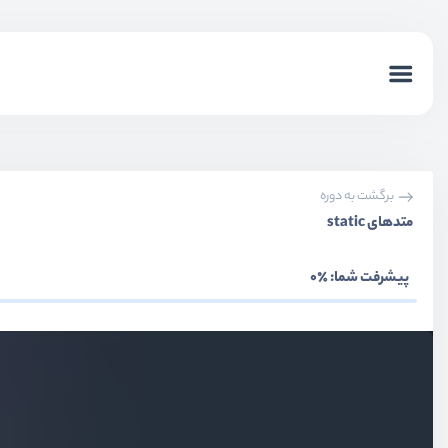
برگشت به دوره
متدهای static
پیشرفت شما:
٪0