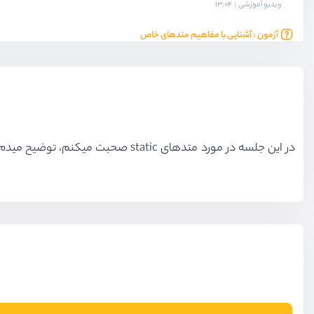
ویدیو آموزشی
13:04
آزمون : آشنایی با مفاهیم متدهای خاص
آزمون
9 سوال
بخش ششم
مفاهیم پیشرفته
در این جلسه در مورد متدهای static صحبت میکنم، توضیح میدم که این متدها چی هستند و چطور تعریف میشن و در نهایت از این متدها در کدهای خودمون استفاده میکنیم.