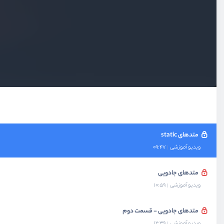
بخش دوم
کلاس‌ها و نمونه‌سازی
بخش سوم
کار با PDO
بخش چهارم
ارث بری و سطوح دسترسی
بخش پنجم
متدهای جادویی، زنجیره ای و static
متدهای static
ویدیو آموزشی
09:47
متدهای جادویی
ویدیو آموزشی
10:59
متدهای جادویی - قسمت دوم
ویدیو آموزشی
12:39