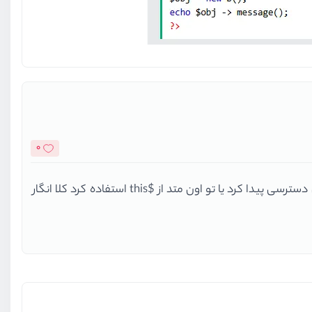
0
شدن که میشه بزرگوار چیزی که من ذکر کردم این هست که وقتی یک متد به شکل static تعریف میشه دیگه نمیشه با $this بهش دسترسی پیدا کرد یا تو اون متد از $this استفاده کرد کلا انگار