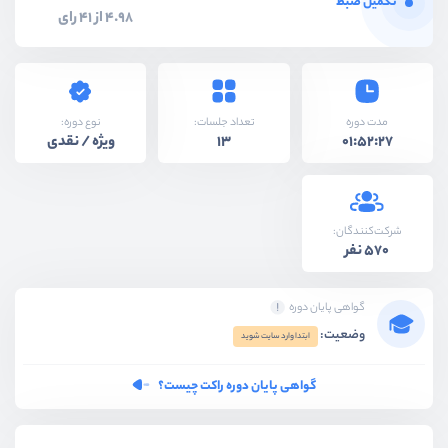
تکمیل ضبط
4.98 از 41 رای
نوع دوره:
مدت دوره
تعداد جلسات:
ویژه / نقدی
13
01:52:27
شرکت‌کنندگان:
570 نفر
گواهی پایان دوره
وضعیت:
ابتدا وارد سایت شوید
گواهی پایان دوره راکت چیست؟