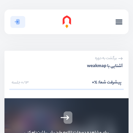
برگشت به دوره
آشنایی با weakmap
پیشرفت شما:
٪0
0/13 جلسه
معرفی دوره
ویدیو آموزشی
03:08
برای مشاهده دوره ابتدا لازمه وارد بشی یا ثبت‌نام کنی