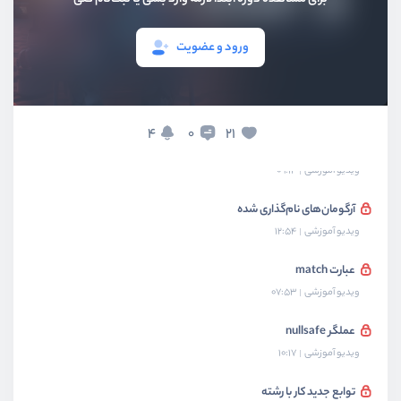
نصب php 8
ورود و عضویت
ویدیو آموزشی
06:19
نام کلاس از طریق obj
ویدیو آموزشی
10:00
4
21
0
تعریف property از طریق متدسازنده
ویدیو آموزشی
09:14
آرگومان‌های نام‌گذاری شده
ویدیو آموزشی
12:54
عبارت match
ویدیو آموزشی
07:53
عملگر nullsafe
ویدیو آموزشی
10:17
توابع جدید کار با رشته