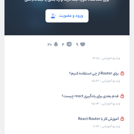
بخش ششم
فرم و api
ورود و عضویت
بخش هفتم
کار با Context و Reducer
بخش هشتم
مباحث تکمیلی
20
9
4
مباحث تکمیلی رو شما پیشنهاد بدید
ویدیو آموزشی
02:15
برای Router از چی استفاده کنیم؟
ویدیو آموزشی
05:22
قدم بعدی برای یادگیری react چیست؟
ویدیو آموزشی
05:04
آموزش کار با React Router
ویدیو آموزشی
11:04