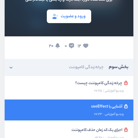
ورود و عضویت
بخش اول
معرفی
20
12
0
بخش دوم
کامپوننت‌های پیش فرض
بخش سوم
چرخه زندگی کامپوننت
چرخه زندگی کامپوننت چیست؟
ویدیو آموزشی
07:25
آشنایی با useEffect
ویدیو آموزشی
07:23
اجرای یک کد زمان حذف کامپوننت
ویدیو آموزشی
06:20