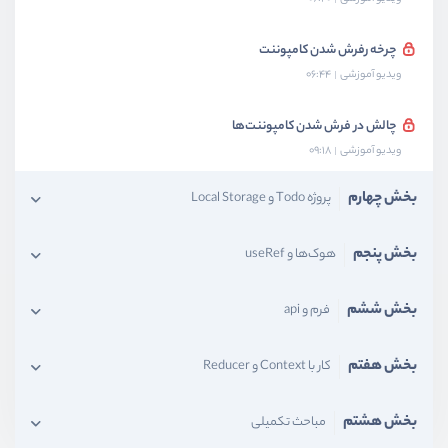
چرخه رفرش شدن کامپوننت
ویدیو آموزشی
06:44
چالش در فرش شدن کامپوننت‌ها
ویدیو آموزشی
09:18
بخش چهارم
پروژه Todo و Local Storage
بخش پنجم
هوک‌ها و useRef
بخش ششم
فرم و api
بخش هفتم
کار با Context و Reducer
بخش هشتم
مباحث تکمیلی