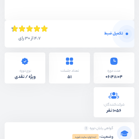
تکمیل ضبط
4.7 از 30 رای
نوع دوره:
مدت دوره
تعداد جلسات:
ویژه / نقدی
51
06:48:04
شرکت‌کنندگان:
1056 نفر
گواهی پایان دوره
وضعیت:
ابتدا وارد سایت شوید