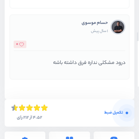
حسام موسوی
1 سال پیش
0
درود مشکلی نداره فرق داشته باشه
تکمیل ضبط
4.52 از 212 رای