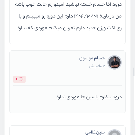
بخش چهارم
لیست‌ها و شروط
درود آقا حسام خسته نباشید امیدوارم حالت خوب باشه
من در تاریخ 1404/10/09 دارم این دوره رو میبینم و با
بخش پنجم
استایل‌ها در کامپوننت‌
ری اکت ورژن جدید دارم تمرین میکنم موردی که نداره
بخش ششم
پروژه لیست Todo
بخش هفتم
قدم بعدی
حسام موسوی
7 ماه پیش
0
درود بنظرم یاسین جا موردی نداره
متین غلامی