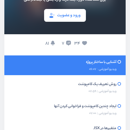
ویدیو آموزشی
05:25
ورود و عضویت
آشنایی با مفهوم کامپوننت
ویدیو آموزشی
05:38
کامپوننت‌های Class-based و Functional
81
34
7
ویدیو آموزشی
04:37
آشنایی با ساختار پروژه
ویدیو آموزشی
06:07
روش تعریف یک کامپوننت
ویدیو آموزشی
07:59
ایجاد چندین کامپوننت و فراخوانی کردن آنها
ویدیو آموزشی
07:00
متغیرها در JSX