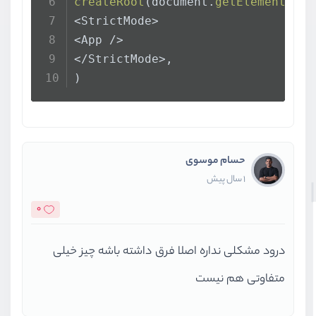
createRoot
(document.
getElementById
<StrictMode>
<App />
</StrictMode>,
)
حسام موسوی
1 سال پیش
0
درود مشکلی نداره اصلا فرق داشته باشه چیز خیلی
متفاوتی هم نیست