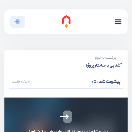
بخش اول
آشنایی و معرفی
برگشت به دوره
آشنایی با ساختار پروژه
بخش دوم
نصب و راه‌اندازی
پیشرفت شما:
٪0
0/57 جلسه
بخش سوم
آشنای با موارد پایه و syntax
JSX چیست و چرا باید از آن استفاده کنیم؟
ویدیو آموزشی
06:14
Virtual Dom چیست؟ چه کاری را در آن انجام ندهیم
برای مشاهده دوره ابتدا لازمه وارد بشی یا ثبت‌نام کنی