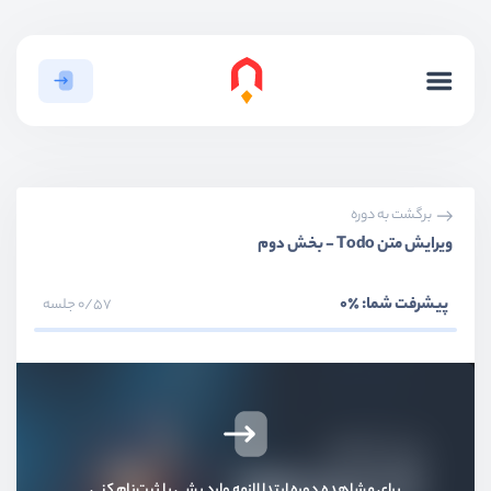
بخش اول
آشنایی و معرفی
برگشت به دوره
بخش دوم
نصب و راه‌اندازی
ویرایش متن Todo - بخش دوم
بخش سوم
آشنای با موارد پایه و syntax
پیشرفت شما:
٪0
0/57 جلسه
بخش چهارم
لیست‌ها و شروط
بخش پنجم
استایل‌ها در کامپوننت‌
بخش ششم
پروژه لیست Todo
برای مشاهده دوره ابتدا لازمه وارد بشی یا ثبت‌نام کنی