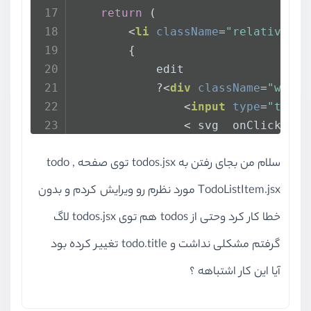
return
 (
<
li
className
=
"relative de
        {
            edit
            ?
<
div
className
=
"w-ful
<
input
type
=
"text"
                < svg  onClick={()
                    stroke="curren
سلام من بجای رفتن به todos.jsx توی صفحه todo ,
<
path
strokeLi
</
svg
>
TodoListItem.jsx مورد نظرم رو ویرایش کردم و بدون
</
div
>
خطا کار کرد وحتی از todos هم توی todos.jsx لاگ
            :(
<
div
className
=
"flex
<
div
 >
گرفتم مشکلی نداشت و todo.title تغییر کرده بود
<
input
type
=
"check
آیا این کار اشتباهه ؟
                }} className="" />
<
p
className
=
{
`
in