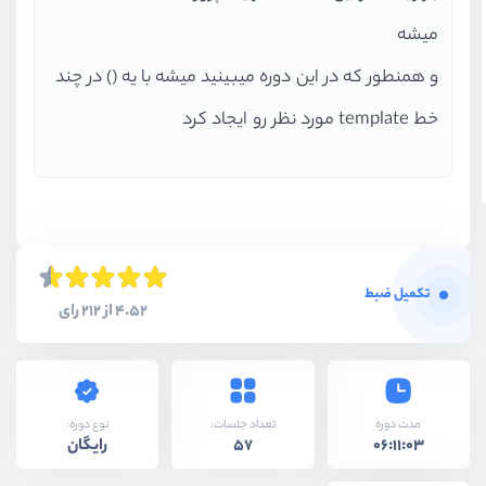
میشه
و همنطور که در این دوره میبینید میشه با یه () در چند
خط template مورد نظر رو ایجاد کرد
تکمیل ضبط
4.52 از 212 رای
نوع دوره:
مدت دوره
تعداد جلسات:
رایگان
57
06:11:03