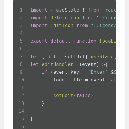
import
 { useState } 
from
"react"
;
import
DeleteIcon
from
"./icons/De
import
EditIcon
from
"./icons/Edit
export
default
function
TodoListIt
let
 [edit , setEdit]=
useState
(
fals
let
editHandler
 =(
event
)=>{
if
 (event.
key
===
'Enter'
 && eve
        todo.
title
 = event.
target
.
setEdit
(
false
)
    }
}