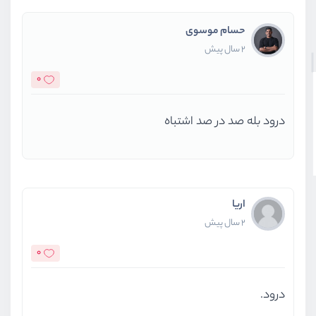
</
div
>
<
button
type
=
"button"
حسام موسوی
2 سال پیش
            >
<
EditIcon
onClick
=
0
                }/>
<
DeleteIcon
onClic
درود بله صد در صد اشتباه
                } />
</
button
>
</
div
>
)
اریا
2 سال پیش
        }
        </li>
0
    )
}
درود.