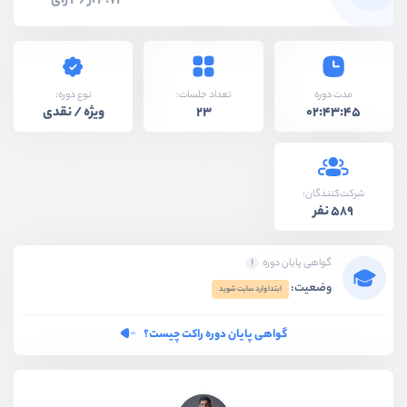
4.72 از 36 رای
نوع دوره:
مدت دوره
تعداد جلسات:
ویژه / نقدی
23
02:43:45
شرکت‌کنندگان:
589 نفر
گواهی پایان دوره
وضعیت:
ابتدا وارد سایت شوید
گواهی پایان دوره راکت چیست؟