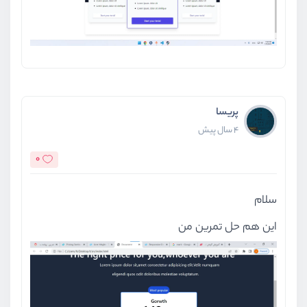
پریسا
4 سال پیش
0
سلام
این هم حل تمرین من