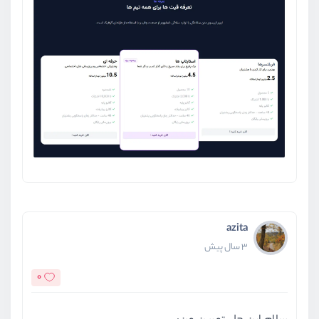
azita
3 سال پیش
0