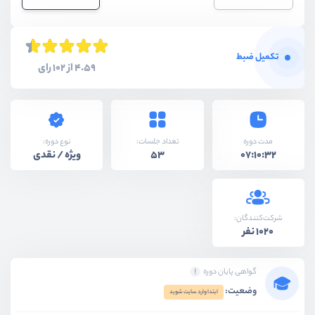
تکمیل ضبط
4.59 از 102 رای
نوع دوره:
مدت دوره
تعداد جلسات:
ویژه / نقدی
53
07:10:32
شرکت‌کنندگان:
1020 نفر
گواهی پایان دوره
وضعیت:
ابتدا وارد سایت شوید