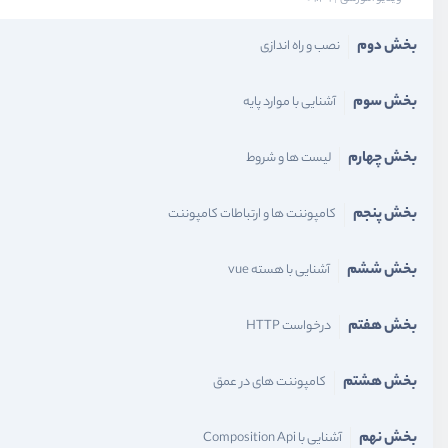
بخش دوم
نصب و راه اندازی
بخش سوم
آشنایی با موارد پایه
بخش چهارم
لیست ها و شروط
بخش پنجم
کامپوننت ها و ارتباطات کامپوننت
بخش ششم
آشنایی با هسته vue
بخش هفتم
درخواست HTTP
بخش هشتم
کامپوننت های در عمق
بخش نهم
آشنایی با Composition Api