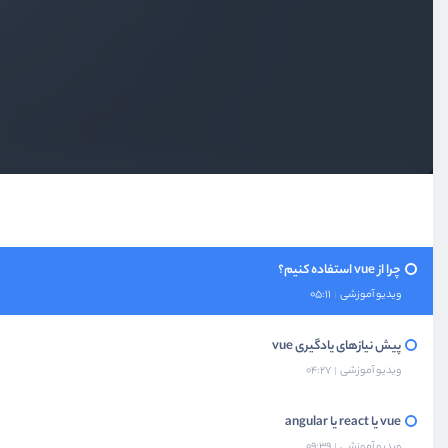
بخش اول
معرفی
vue چیست؟
ویدیو آموزشی
06:49
چرا از vue استفاده کنیم؟
ویدیو آموزشی
05:11
پیش نیازهای یادگیری vue
ویدیو آموزشی
04:27
vue یا react یا angular
ویدیو آموزشی
09:39