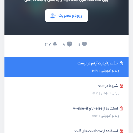
ویدیو آموزشی
02:21
ورود و عضویت
لیست در vue
ویدیو آموزشی
07:39
اطلاعات بیشتر در مورد لیست ها
37
11
8
ویدیو آموزشی
08:11
حذف یا آپدیت آیتم در لیست
ویدیو آموزشی
10:20
شروط در vue
ویدیو آموزشی
04:21
استفاده از v-else و v-else-if
ویدیو آموزشی
05:01
استفاده از v-show بجای v-if