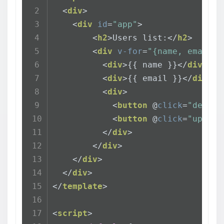
<
div
>
<
div
id
=
"app"
>
<
h2
>
Users list:
</
h2
>
<
div
v-for
=
"{name, email,i
<
div
>
{{ name }}
</
div
>
<
div
>
{{ email }}
</
div
>
<
div
>
<
button
 @
click
=
"delete
<
button
 @
click
=
"update
</
div
>
</
div
>
</
div
>
</
div
>
</
template
>
<
script
>