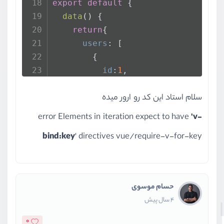
export
default
 {
data
(
) {
return
{
users
: [
        {
id
:
1
,
name
: 
"edris"
,
سلام استاد این کد رو ارور میده
email
: 
"edyyy312@gmail.c
        },
error Elements in iteration expect to have
'v-
        {
bind:key
' directives vue/require-v-for-key
id
:
2
,
name
: 
"osa"
,
email
: 
"osa@gmail.com"
        },
حسام موسوی
        {
4 سال پیش
id
:
3
,
name
: 
"poorya"
,
0