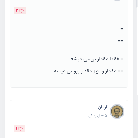
2
!=
!==
!= فقط مقدار بررسی میشه
!== مقدار و نوع مقدار بررسی میشه
آرمان
5 سال پیش
1