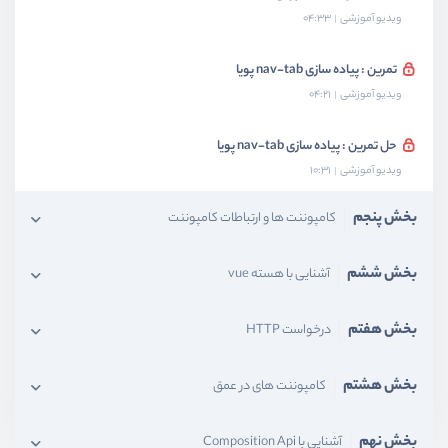
ویدیو آموزشی
04:33
تمرین : پیاده سازی nav-tab پویا
ویدیو آموزشی
04:21
حل تمرین : پیاده سازی nav-tab پویا
ویدیو آموزشی
10:31
بخش پنجم
کامپوننت ها و ارتباطات کامپوننت
بخش ششم
آشنایی با هسته vue
بخش هفتم
درخواست HTTP
بخش هشتم
کامپوننت های در عمق
بخش نهم
آشنایی با Composition Api