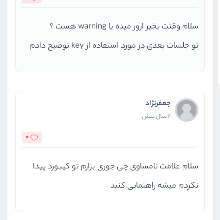
email
: 
"poopoo@gmail.com
        },
سلام وقتت بخیر ارور میده یا warning هست ؟
      ],
تو جلسات بعدی در مورد استفاده از key توضیح دادم
    }
  },
computed
: {
  },
جعفرنژاد
  methods : {
4 سال پیش
deleteItem
(
id
){
0
this
.
users
 = 
this
.
users
.
filt
    },
سلام علامت نامساوی چی جوری بزارم تو کیبورد پیدا
updateItem
(
id, value
){
this
.
users
 = 
this
.
users
.
map
(
نکردم میشه راهنمایی کنید
if
(user.
id
 == id){
return
{