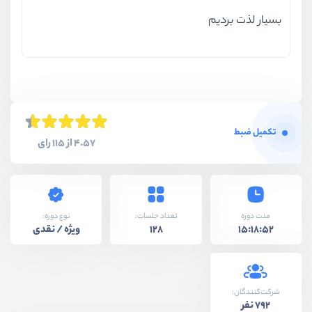
بسیار لذت بردیم
تکمیل ضبط
4.57 از 115 رای
نوع دوره:
مدت دوره
تعداد جلسات:
ویژه / نقدی
128
15:18:52
شرکت‌کنندگان:
792 نفر