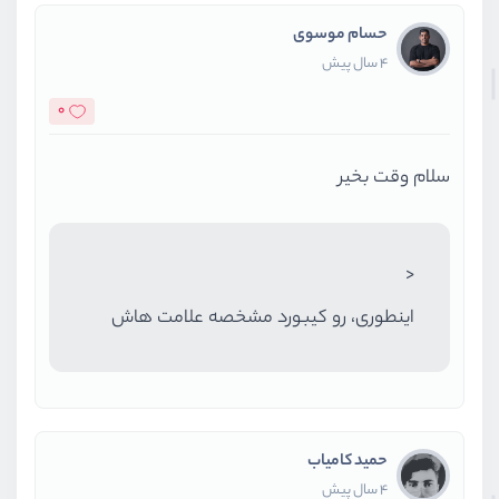
id
: user.
id
,
name
: value,
حسام موسوی
email
: user.
email
4 سال پیش
          }
0
        }
else
{
return
 user
سلام وقت بخیر
        }
      })
    }
  }
<
}
اینطوری، رو کیبورد مشخصه علامت هاش
</
script
>
<!-- Add "scoped" attribute to lim
<
style
scoped
>
</
style
>
حمید کامیاب
4 سال پیش