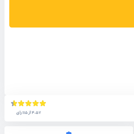
4.57 از 115 رای