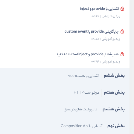
آشنایی با provide و inject
ویدیو آموزشی
05:20
جایگزینی provide با custom event
ویدیو آموزشی
08:50
همیشه از provide و inject استفاده نکنید
ویدیو آموزشی
04:44
بخش ششم
آشنایی با هسته vue
بخش هفتم
درخواست HTTP
بخش هشتم
کامپوننت های در عمق
بخش نهم
آشنایی با Composition Api