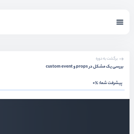
component (کامپونِنت) چیست ؟
ویدیو آموزشی
04:58
روش تعریف کامپونِنت
ویدیو آموزشی
08:04
چرا ما به ساختار بهتری برای کدنویسی vue نیاز داریم ؟
ویدیو آموزشی
04:05
برگشت به دوره
بررسی یک مشکل در props و custom event
ساختار جدید پروژه vue
ویدیو آموزشی
09:07
پیشرفت شما:
٪0
تعریف کامپونِنت local و global
ویدیو آموزشی
07:25
ارسال اطلاعات به کامپوننت فرزند
ویدیو آموزشی
09:11