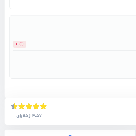
0
4.57 از 115 رای