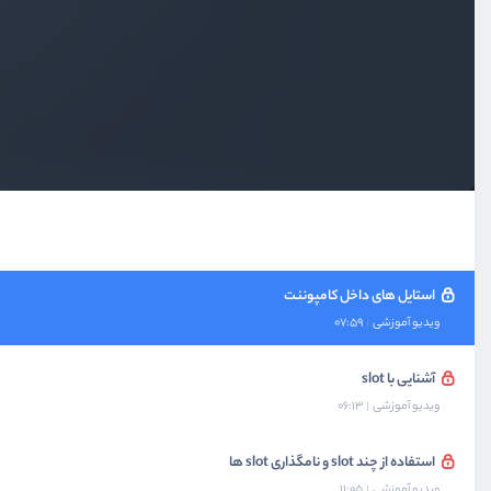
بخش پنجم
کامپوننت ها و ارتباطات کامپوننت
بخش ششم
آشنایی با هسته vue
بخش هفتم
درخواست HTTP
بخش هشتم
کامپوننت های در عمق
استایل های داخل کامپوننت
ویدیو آموزشی
07:59
آشنایی با slot
ویدیو آموزشی
06:13
استفاده از چند slot و نامگذاری slot ها
ویدیو آموزشی
11:05