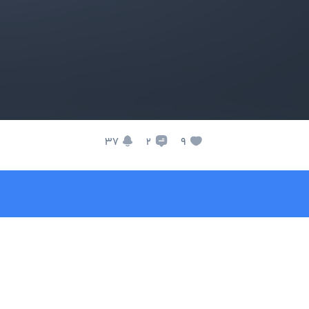
37
9
2