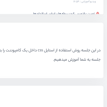
ویدیو آموزشی
12:54
تمرین : بازنویسی کردن پروژه ها بر اساس استانداردها
ویدیو آموزشی
03:23
آشنایی با Mixin
ویدیو آموزشی
12:55
در این جلسه روش استفاده از 
نکات بیشتر از Mixin
ویدیو آموزشی
05:28
جلسه به شما آموزش میدهیم.
بخش نهم
آشنایی با Composition Api
بخش دهم
کار با Vue Router