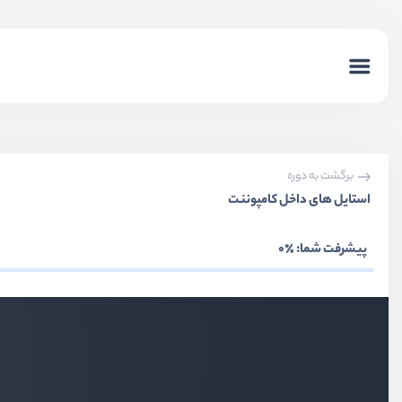
برگشت به دوره
استایل های داخل کامپوننت
پیشرفت شما:
٪0