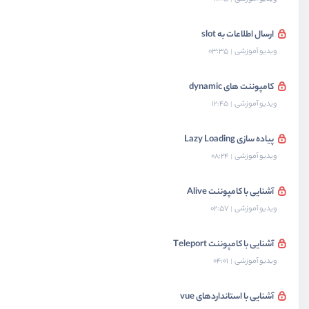
ارسال اطلاعات به slot
ویدیو آموزشی
03:35
کامپوننت های dynamic
ویدیو آموزشی
12:45
پیاده سازی Lazy Loading
ویدیو آموزشی
08:24
آشنایی با کامپوننت Alive
ویدیو آموزشی
02:57
آشنایی با کامپوننت Teleport
ویدیو آموزشی
04:01
آشنایی با استانداردهای vue