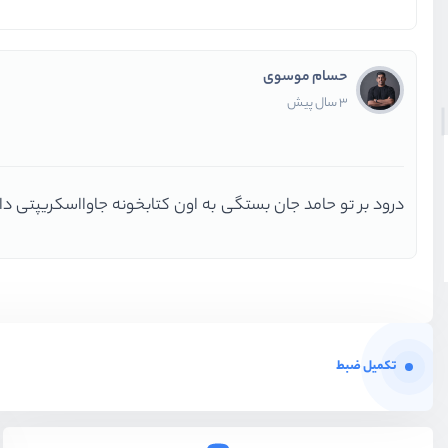
حسام موسوی
3 سال پیش
درود بر تو حامد جان بستگی به اون کتابخونه جاوااسکریپتی دا
تکمیل ضبط