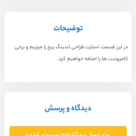
بخش هفتم
داینامیک سازی در المنتور
توضیحات
بخش هشتم
طراحی برخی صفحات جانبی
بخش نهم
المنتور پلاس
در این قسمت استارت طراحی لندینگ پیج را میزنیم و برخی
کامپوننت ها را اضافه خواهیم کرد.
بخش دهم
آپدیت 2024
دیدگاه و پرسش
برای ارسال دیدگاه لازم است وارد شده یا