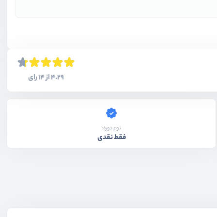
4.29 از 14 رای
نوع دوره:
فقط نقدی