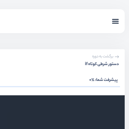
برگشت به دوره
دستور شرطی کوتاه if
پیشرفت شما:
٪0