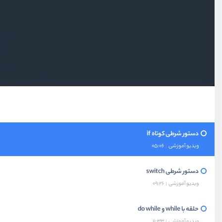
بخش دوم
نصب و راه‌اندازی
بخش سوم
آشنایی با موارد پایه و syntax
بخش چهارم
ساختار کنترلی
دستور شرطی if و else
ویدیو آموزشی
07:50
دستور شرطی کوتاه if
ویدیو آموزشی
05:06
دستور شرطی switch
ویدیو آموزشی
09:26
حلقه با‌ while و do while
ویدیو آموزشی
11:33