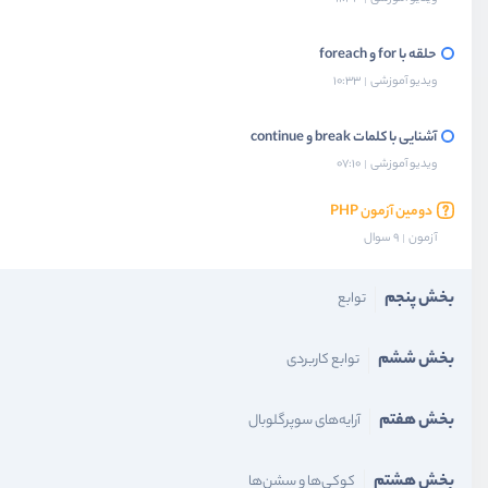
حلقه با for و foreach
ویدیو آموزشی
10:33
آشنایی با کلمات break و continue
ویدیو آموزشی
07:10
دومین آزمون PHP
آزمون
9 سوال
بخش پنجم
توابع
بخش ششم
توابع کاربردی
بخش هفتم
آرایه‌‌های سوپرگلوبال
بخش هشتم
کوکی‌ها و سشن‌ها