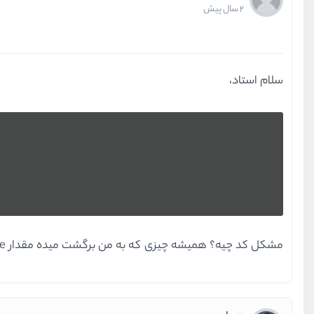
2 سال پیش
سلام استاد،
مشکل کد چیه؟ همیشه چیزی که به من برگشت میده مقدار true با تایپ bool هست، ولی من میخواستم مقدار استرینگ دریافت کنم!