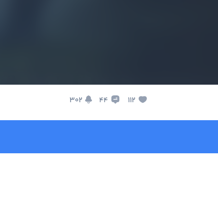
302
112
44