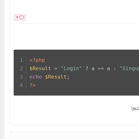
0
<?php
$Result
 = 
"Login"
 ? a == a : 
"Singu
echo
$Result
;
?>