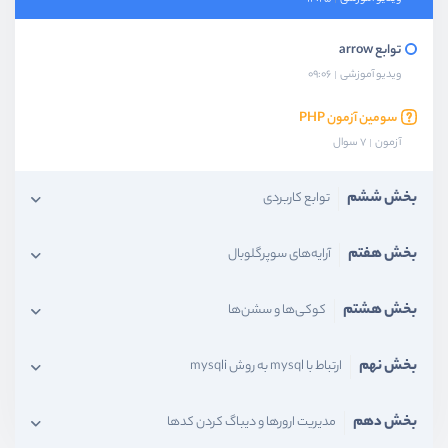
توابع arrow
ویدیو آموزشی
09:06
سومین آزمون PHP
آزمون
7 سوال
بخش ششم
توابع کاربردی
بخش هفتم
آرایه‌‌های سوپرگلوبال
بخش هشتم
کوکی‌ها و سشن‌ها
بخش نهم
ارتباط با mysql به روش mysqli
بخش دهم
مدیریت ارورها و دیباگ کردن کدها