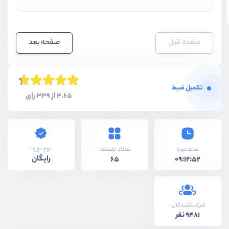
صفحه قبل
صفحه بعد
تکمیل ضبط
4.65 از 339 رای
نوع دوره:
مدت دوره
تعداد جلسات:
رایگان
65
09:12:52
شرکت‌کنندگان:
9481 نفر