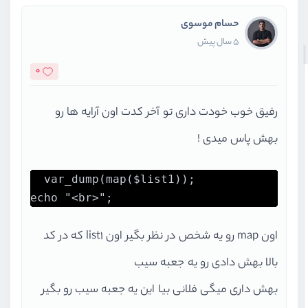
حسام موسوی
5 سال پیش
0
رفیق خوب خودت داری تو آخر کدت اون آرایه ها رو
بهش پاس میدی !
var_dump(map($list1));

echo "<br>";
اون map رو یه شخص در نظر بگیر اون list1 که در کد
بالا بهش دادی رو یه جعبه سیب
بهش داری میگی فلانی بیا این یه جعبه سیب رو بگیر