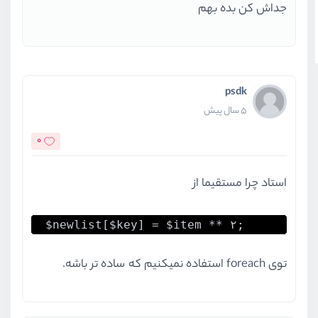
جداش کن بده بهم
psdk
5 سال پیش
0
استاد چرا مستقیما از
$newlist[$key] = $item ** ۲;
توی foreach استفاده نمیکنیم که ساده تر باشه.