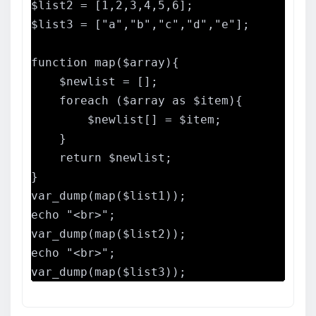
$list2 = [1,2,3,4,5,6];

$list3 = ["a","b","c","d","e"];

function map($array){

    $newlist = [];

    foreach ($array as $item){

        $newlist[] = $item;

    }

    return $newlist;

}

var_dump(map($list1));

echo "<br>";

var_dump(map($list2));

echo "<br>";

var_dump(map($list3));