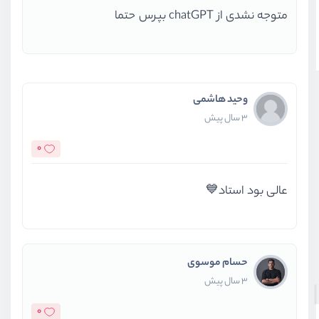
متوجه نشدی از chatGPT بپرس حتما
وحید هاشمی
3 سال پیش
0
عالی بود استاد💙
حسام موسوی
3 سال پیش
0