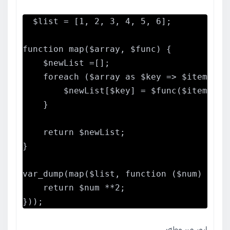
$list = [1, 2, 3, 4, 5, 6];

function map($array, $func) {           
    $newList =[];

    foreach ($array as $key => $item) {

        $newList[$key] = $func($item);

    }

    return $newList;

}

var_dump(map($list, function ($num) {

    return $num **2;

}));