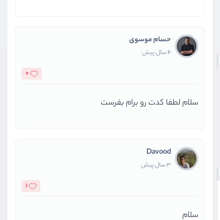
حسام موسوی
4 سال پیش
0
سلام لطفا کدت رو برام بفرست
Davood
3 سال پیش
1
سلام