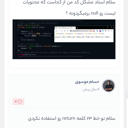
سلام استاد مشکل کد من از کجاست که محتویات
لیست رو null برمیگردونه ؟
حسام موسوی
4 سال پیش
0
سلام تو خط 23 کلمه return رو استفاده نکردی