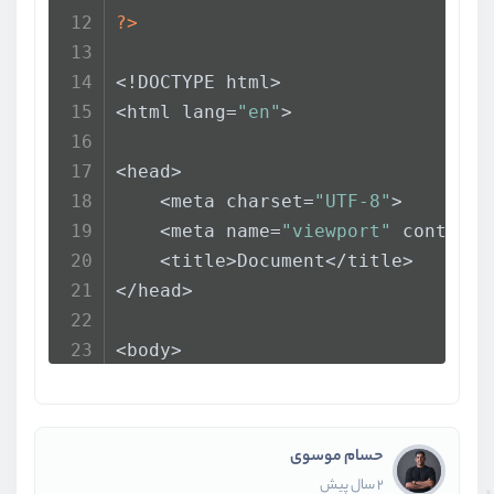
?>
<!DOCTYPE html>
<html lang=
"en"
>
<head>
    <meta charset=
"UTF-8"
>
    <meta name=
"viewport"
 content=
    <title>Document</title>
</head>
<body>
    <form action=
"/login.php"
 meth
        <input type=
"text"
 name=
"u
        <input type=
"text"
 name=
"p
حسام موسوی
2 سال پیش