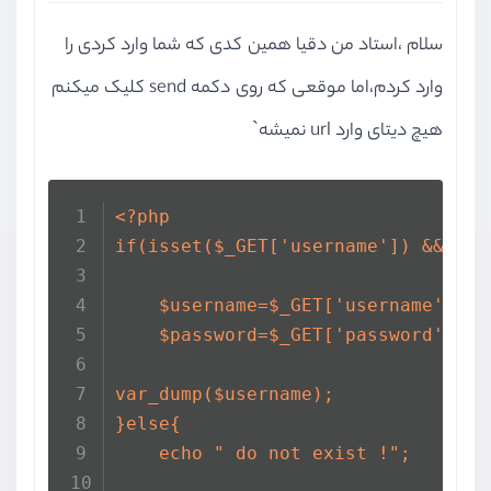
سلام ،استاد من دقیا همین کدی که شما وارد کردی را
وارد کردم،اما موقعی که روی دکمه send کلیک میکنم
هیچ دیتای وارد url نمیشه`
<?php
if(isset($_GET['username']) && iss
    $username=$_GET['username'];
    $password=$_GET['password'];
var_dump($username);
}else{
    echo " do not exist !";