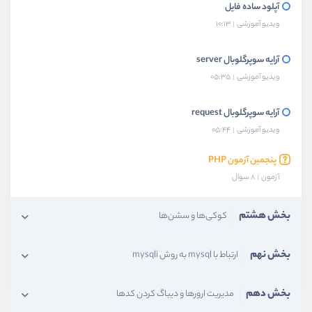
آپلود ساده فایل
ویدیو آموزشی
10:13
آرایه سوپرگلوبال server
ویدیو آموزشی
05:35
آرایه سوپرگلوبال request
ویدیو آموزشی
05:44
پنجمین آزمون PHP
آزمون
8 سوال
بخش هشتم
کوکی‌ها و سشن‌ها
بخش نهم
ارتباط با mysql به روش mysqli
بخش دهم
مدیریت ارورها و دیباگ کردن کدها