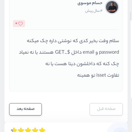
حسام موسوی
    echo('no');
4 سال پیش
}
?>
0
سلام وقت بخیر کدی که نوشتی داره چک میکنه
password و email داخل $_GET هستند یا نه نمیاد
چک کنه که داخلشون دیتا هست یا نه
تفاوت isset تو همینه
صفحه قبل
صفحه بعد