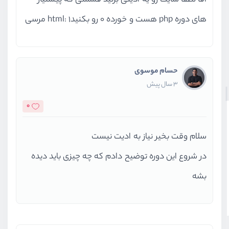
آقا لطفا سایت رو یه ادیتی بزنید قسمتی که پیشنیاز
های دوره php هست و خورده 0 رو بکنید1 :html مرسی
حسام موسوی
3 سال پیش
0
سلام وقت بخیر نیاز به ادیت نیست
در شروع این دوره توضیح دادم که چه چیزی باید دیده
بشه