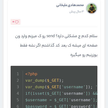
محمدهادی علیخانی
3 سال پیش
0
سلام کدم چ مشکلی داره؟ send رو ک میزنم وارد ون
صفحه ای میشه ک بعد کد گذاشتم اگر نشه فقط
یوزرنیم رو میگیره
<?php
var_dump
(
$_GET
);
var_dump
(
$_GET
[
'username'
]); 
'
if(isset($_GET['
username
']) && iss
$username = $_GET['
username
'];
$password = $_GET['
password
'];  