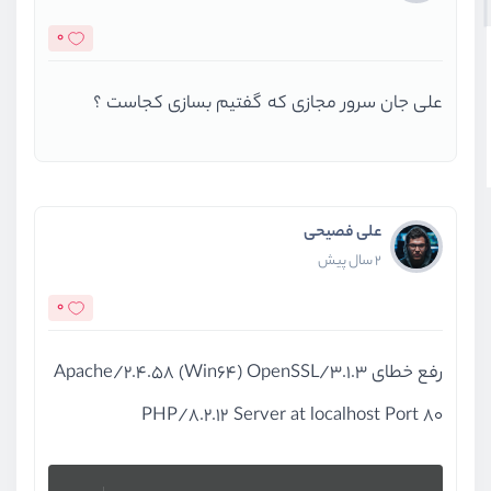
        <button type=
"submit"
>subm
    </form>
0
</body>
علی جان سرور مجازی که گفتیم بسازی کجاست ؟
</html>```
]
1
![ تصویر][
علی فصیحی
  [
1
]: https:
//static.roocket.ir/i
2 سال پیش
0
رفع خطای Apache/2.4.58 (Win64) OpenSSL/3.1.3
PHP/8.2.12 Server at localhost Port 80