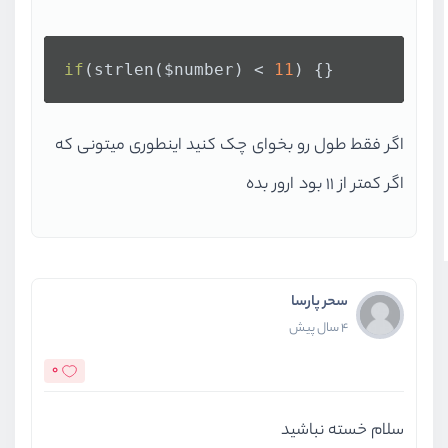
if
(strlen($number) < 
11
) {}
اگر فقط طول رو بخوای چک کنید اینطوری میتونی که
اگر کمتر از ۱۱ بود ارور بده
سحر پارسا
4 سال پیش
0
سلام خسته نباشید