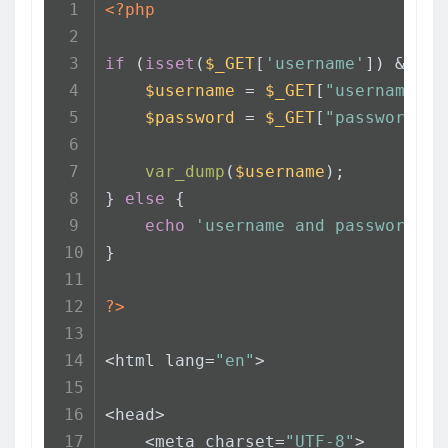
<?php
if
 (
isset
(
$_GET
[
'username'
]) && 
is
$username
 = 
$_GET
[
"username"
];
$password
 = 
$_GET
[
"password"
];
var_dump
(
$username
);
} 
else
 {
echo
'username and password is
}
?>
<html lang=
"en"
>
<head>
    <meta charset=
"UTF-8"
>