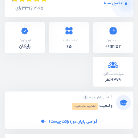
تکمیل ضبط
4.65 از 339 رای
نوع دوره:
مدت دوره
تعداد جلسات:
رایگان
65
09:12:52
شرکت‌کنندگان:
9479 نفر
گواهی پایان دوره
وضعیت:
ابتدا وارد سایت شوید
گواهی پایان دوره راکت چیست؟