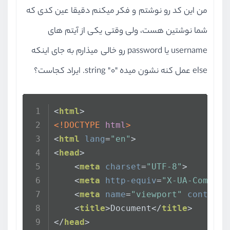
من این کد رو نوشتم و فکر میکنم دقیقا عین کدی که
شما نوشتین هست، ولی وقتی یکی از آیتم های
username یا password رو خالی میذارم به جای اینکه
else عمل کنه نشون میده "0" string. ایراد کجاست؟
<
html
>
<!DOCTYPE 
html
>
<
html
lang
=
"en"
>
<
head
>
<
meta
charset
=
"UTF-8"
>
<
meta
http-equiv
=
"X-UA-Compati
<
meta
name
=
"viewport"
content
=
<
title
>
Document
</
title
>
</
head
>