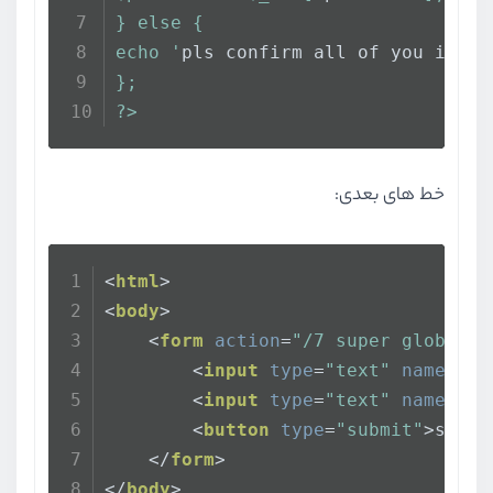
} else {
echo '
pls confirm all of you infor
};
?>
خط های بعدی:
<
html
>
<
body
>
<
form
action
=
"/7 super global/3
<
input
type
=
"text"
name
=
"us
<
input
type
=
"text"
name
=
"pa
<
button
type
=
"submit"
>
send
<
</
form
>
</
body
>