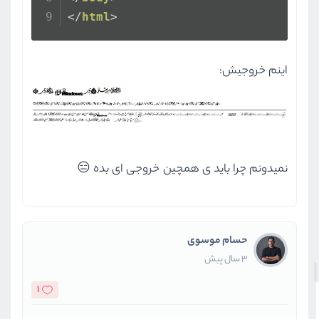
</
html
>
اینم خروجیش:
نمیدونم چرا باید ی همچین خروجی ای بده 😑
حسام موسوی
3 سال پیش
1