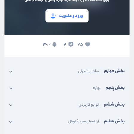
ورود و عضویت
بخش اول
آشنایی ابتدایی
بخش دوم
نصب و راه‌اندازی
302
75
4
بخش سوم
آشنایی با موارد پایه و syntax
بخش چهارم
ساختار کنترلی
بخش پنجم
توابع
بخش ششم
توابع کاربردی
بخش هفتم
آرایه‌‌های سوپرگلوبال