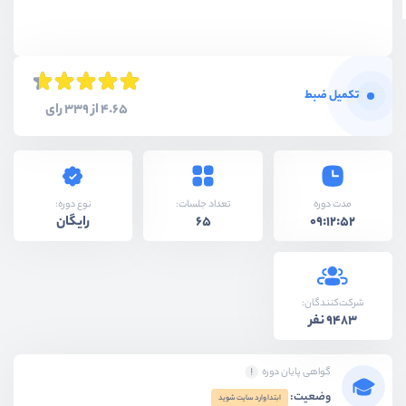
تکمیل ضبط
4.65 از 339 رای
نوع دوره:
مدت دوره
تعداد جلسات:
رایگان
65
09:12:52
شرکت‌کنندگان:
9483 نفر
گواهی پایان دوره
وضعیت:
ابتدا وارد سایت شوید