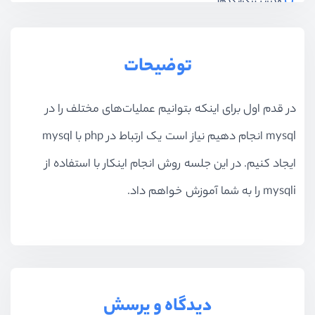
مدیریت تکرار کدها
ویدیو آموزشی
09:40
هفتمین آزمون PHP
توضیحات
آزمون
10 سوال
بخش دهم
مدیریت ارورها و دیباگ کردن کدها
در قدم اول برای اینکه بتوانیم عملیات‌های مختلف را در
mysql انجام دهیم نیاز است یک ارتباط در php با mysql
ایجاد کنیم. در این جلسه روش انجام اینکار با استفاده از
mysqli را به شما آموزش خواهم داد.
دیدگاه و پرسش