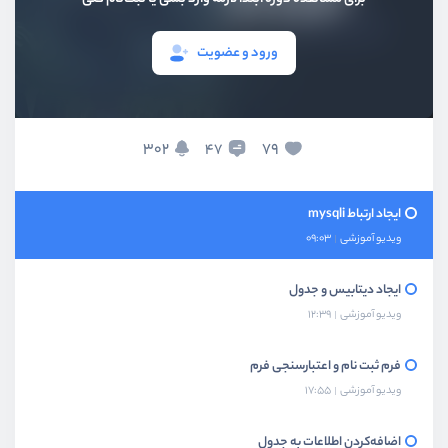
بخش هشتم
کوکی‌ها و سشن‌ها
ورود و عضویت
بخش نهم
ارتباط با mysql به روش mysqli
معرفی روش‌‌ mysqli
302
79
47
ویدیو آموزشی
04:10
ایجاد ارتباط mysqli
ویدیو آموزشی
09:03
ایجاد دیتابیس و جدول
ویدیو آموزشی
12:39
فرم ثبت نام و اعتبارسنجی فرم
ویدیو آموزشی
17:55
اضافه‌کردن اطلاعات به جدول