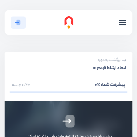
بخش اول
آشنایی ابتدایی
بخش دوم
نصب و راه‌اندازی
برگشت به دوره
بخش سوم
آشنایی با موارد پایه و syntax
ایجاد ارتباط mysqli
بخش چهارم
ساختار کنترلی
پیشرفت شما:
٪0
0/65 جلسه
بخش پنجم
توابع
بخش ششم
توابع کاربردی
بخش هفتم
آرایه‌‌های سوپرگلوبال
برای مشاهده دوره ابتدا لازمه وارد بشی یا ثبت‌نام کنی