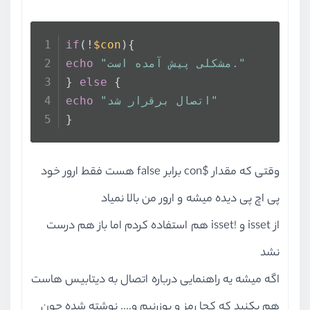
if
(!
$con
){
"مشکلی پیش آمده است."
echo
} 
else
 {
"اتصال برقرار شد"
echo
}
وقتی که مقدار $con برابر false هست فقط ارور خود
پی اچ پی دیده میشه و ارور من بالا نمیاد
از isset و !isset هم استفاده کردم اما باز هم درست
نشد
اگه میشه یه راهنمایی درباره اتصال به دیتابیس هاست
هم بکنید که کجا رمز و یوزرنیم و.... نوشته شده چون