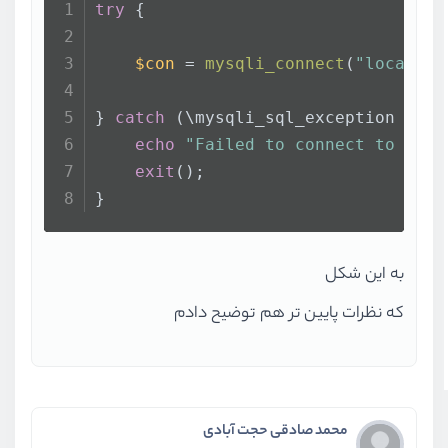
try
 {
$con
 = 
mysqli_connect
(
"localhos
} 
catch
 (\mysqli_sql_exception 
$e
) 
echo
"Failed to connect to MySQ
exit
();
}
به این شکل
که نظرات پایین تر هم توضیح دادم
محمد صادقی حجت آبادی