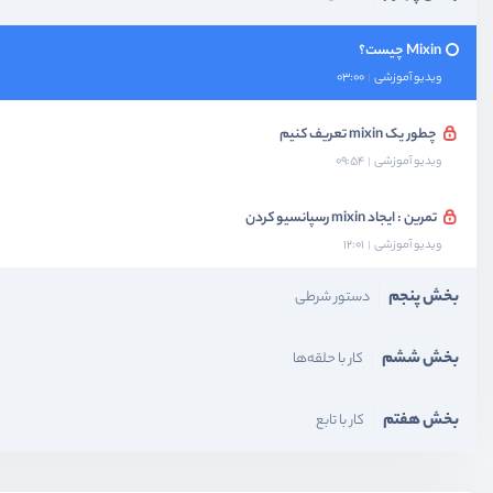
Mixin چیست؟
ویدیو آموزشی
03:00
چطور یک mixin تعریف کنیم
ویدیو آموزشی
09:54
تمرین : ایجاد mixin رسپانسیو کردن
ویدیو آموزشی
12:01
بخش پنجم
دستور شرطی
بخش ششم
کار با حلقه‌ها
بخش هفتم
کار با تابع