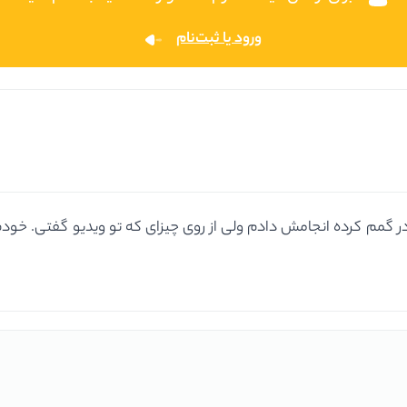
ورود یا ثبت‌نام
مه چی تو در تو شد این sass یکم گیج سردر گمم کرده انجامش دادم ولی از روی چیزای که 