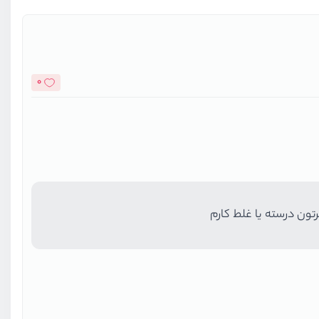
0
تون درسته یا غلط کارم