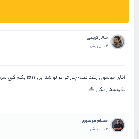
سالار کریمی
2 سال پیش
آقای موسوی چقد ه
بفهممش بکن 🙏
حسام موسوی
2 سال پیش