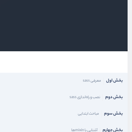
بخش اول
معرفی sass
بخش دوم
نصب و راه‌اندازی sass
بخش سوم
مباحث ابتدایی
بخش چهارم
آشنایی با mixinها