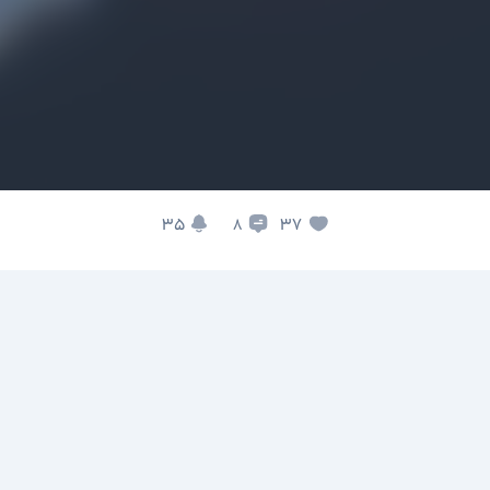
35
37
8