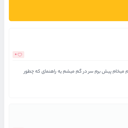
0
تو ویدیو گفتی. خودم میخام پیش برم سر در گم میشم یه راهنمای که چطور