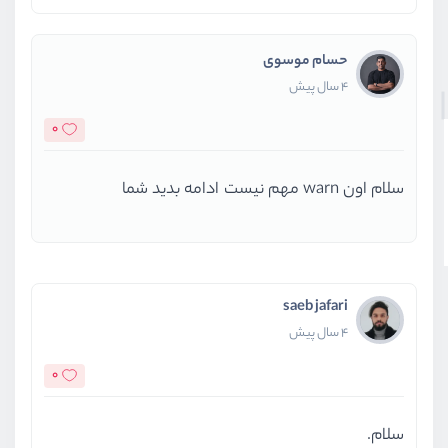
حسام موسوی
4 سال پیش
0
سلام اون warn مهم نیست ادامه بدید شما
saeb jafari
4 سال پیش
0
سلام.