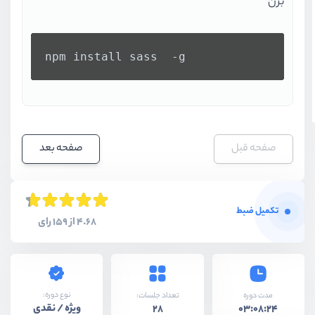
بزن
npm install sass  -g
صفحه قبل
صفحه بعد
تکمیل ضبط
4.68 از 159 رای
نوع دوره:
مدت دوره
تعداد جلسات:
ویژه / نقدی
28
03:08:24