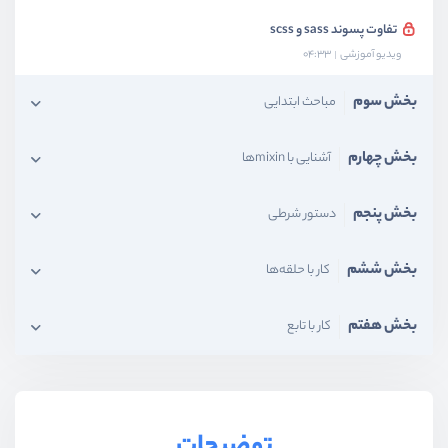
تفاوت پسوند sass و scss
ویدیو آموزشی
04:33
بخش سوم
مباحث ابتدایی
بخش چهارم
آشنایی با mixinها
بخش پنجم
دستور شرطی
بخش ششم
کار با حلقه‌ها
بخش هفتم
کار با تابع