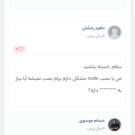
ناهید رخشان
4 سال پیش
0
سلام. خسته نباشید.
من با نصب node مشکل دارم برام نصب نمیشه آیا نیاز
به ******** داره؟
حسام موسوی
4 سال پیش