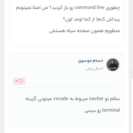
چطوری command line رو باز کردید؟ من اصلا نمیتونم
پیداش کنم! از کجا اومد اون؟
منظورم همون صفحه سیاه هستش
حسام موسوی
4 سال پیش
0
سلام تو navbar مربوط به vscode میتونی گزینه
terminal رو ببینی