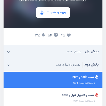
ورود و عضویت
35
45
54
بخش اول
معرفی sass
بخش دوم
نصب و راه‌اندازی sass
نصب node و npm
ویدیو آموزشی
05:12
نصب و کامپایل فایل با sass
ویدیو آموزشی
10:09