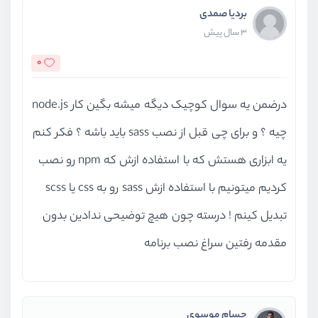
بردیا صمدی
3 سال پیش
0
درضمن یه سوال کوچیک دیگه میشه بگین کار node.js
چیه ؟ و برای چی قبل از نصب sass باید باشه ؟ فکر کنم
یه ابزاری هستش که با استفاده ازش که npm رو نصب
کردیم میتونیم با استفاده ازش sass رو به css یا scss
تبدیل کینم ! درسته چون هیچ توضیحی ندادین بدون
مقدمه رفتین سراغ نصب برنامه
حسام موسوی