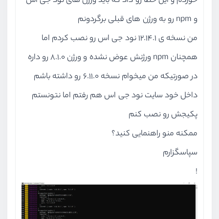
خوردم و این خطا رو داد که باید ورژن های نود جی اس
و npm رو به ورژن های قبلی برگردونم
من نسخه ی 12.14.1 نود جی اس رو نصب کردم اما
همچنان npm ورژنش عوض نشده و ورژن 8.1.0 رو داره
در صورتیکه من میخوام نسخه 6.11.0 رو داشته باشم
داخل خود سایت نود جی اس هم رفتم اما نتونستم
پکیجش رو نصب کنم
ممکنه منو راهنمایی کنید؟
سپاسگزارم
!