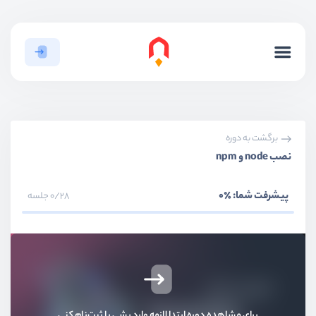
برگشت به دوره
نصب node و npm
پیشرفت شما:
٪0
0/28 جلسه
برای مشاهده دوره ابتدا لازمه وارد بشی یا ثبت‌نام کنی