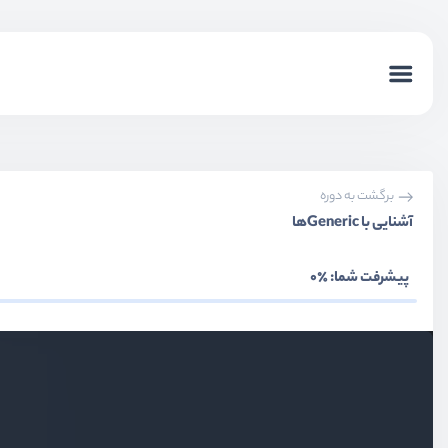
typescript چیست ؟
ویدیو آموزشی
07:44
نصب و راه‌اندازی typescript
ویدیو آموزشی
13:51
مقدمات type ها
برگشت به دوره
ویدیو آموزشی
08:13
آشنایی با Genericها
آشنای با داده های string ،boolean و number
ویدیو آموزشی
05:14
پیشرفت شما:
٪0
تایپ‌های آرایه و tuple
ویدیو آموزشی
07:05
تایپ‌های null و undefined و void
ویدیو آموزشی
07:39
تایپ enums