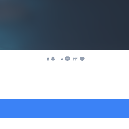
11
24
0