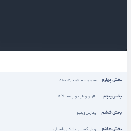
بخش اول
معرفی
بخش دوم
آشنایی با صف‌ها
بخش سوم
سناریو ارسال ایمیل تایید
بخش چهارم
سناریو سبد خرید رها شده
بخش پنجم
سناریو ارسال درخواست API
بخش ششم
پردازش ویدیو
بخش هفتم
ارسال کمپین پیامکی و ایمیلی