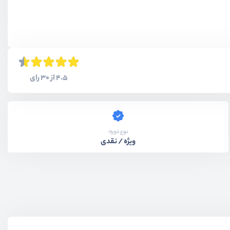
4.5 از 30 رای
نوع دوره:
ویژه / نقدی