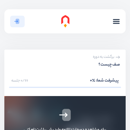
برگشت به دوره
صف چیست؟
پیشرفت شما:
٪0
0/66 جلسه
برای مشاهده دوره ابتدا لازمه وارد بشی یا ثبت‌نام کنی