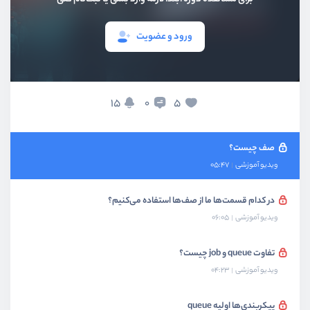
ورود و عضویت
بخش اول
معرفی
15
5
0
بخش دوم
آشنایی با صف‌ها
صف چیست؟
ویدیو آموزشی
05:47
در کدام قسمت‌ها ما از صف‌ها استفاده می‌کنیم؟
ویدیو آموزشی
06:05
تفاوت queue و job چیست؟
ویدیو آموزشی
04:23
پیکربندی‌ها اولیه queue