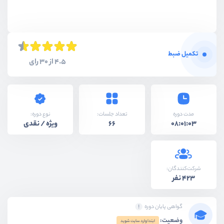
تکمیل ضبط
4.5 از 30 رای
نوع دوره:
مدت دوره
تعداد جلسات:
ویژه / نقدی
66
08:01:03
شرکت‌کنندگان:
423 نفر
گواهی پایان دوره
وضعیت:
ابتدا وارد سایت شوید