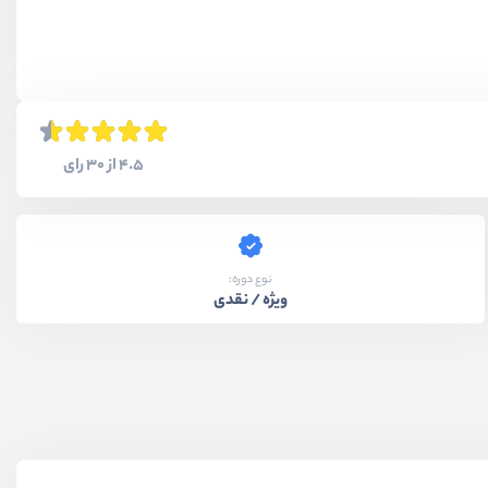
4.5 از 30 رای
نوع دوره:
ویژه / نقدی