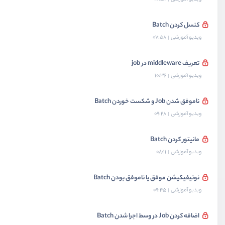
کنسل کردن Batch
ویدیو آموزشی
07:58
تعریف middleware در job
ویدیو آموزشی
10:36
ناموفق شدن Job و شکست خوردن Batch
ویدیو آموزشی
09:28
مانیتور کردن Batch
ویدیو آموزشی
08:11
نوتیفیکیشن موفق یا ناموفق بودن Batch
ویدیو آموزشی
09:45
اضافه کردن Job در وسط اجرا شدن Batch