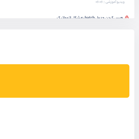
ویدیو آموزشی
06:06
هرس کردن جدول batch به شکل اتوماتیک
ویدیو آموزشی
08:22
ترکیب batch و chain
ویدیو آموزشی
07:03
بخش نهم
راه اندازی queue در هاست و سرور