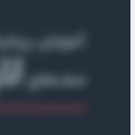
بخش سوم
سناریو ارسال ایمیل تایید
بخش چهارم
سناریو سبد خرید رها شده
بخش پنجم
سناریو ارسال درخواست API
بخش ششم
پردازش ویدیو
بخش هفتم
ارسال کمپین پیامکی و ایمیلی
بخش هشتم
جاب‌های زنجیره‌ای و دسته‌ای
چرا ما به جاب زنجیره‌ای نیاز داریم
ویدیو آموزشی
05:18
ساخت زنجیره اجرای جاب
ویدیو آموزشی
10:30