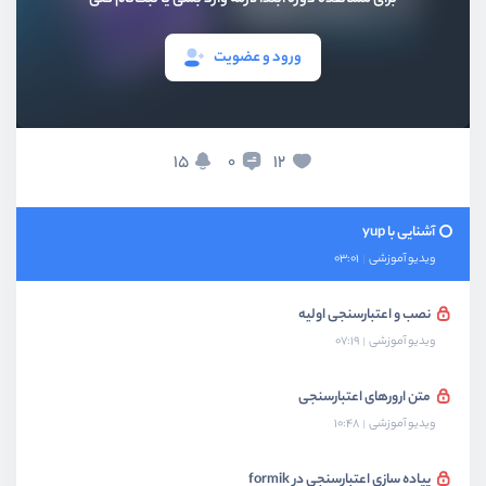
بخش اول
معرفی
ورود و عضویت
بخش دوم
کتابخانه Formik
15
12
0
بخش سوم
کتابخانه Yup
آشنایی با yup
ویدیو آموزشی
03:01
نصب و اعتبارسنجی اولیه
ویدیو آموزشی
07:19
متن ارورهای اعتبارسنجی
ویدیو آموزشی
10:48
پیاده سازی اعتبارسنجی در formik