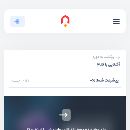
برگشت به دوره
آشنایی با yup
پیشرفت شما:
٪0
0/57 جلسه
برای مشاهده دوره ابتدا لازمه وارد بشی یا ثبت‌نام کنی