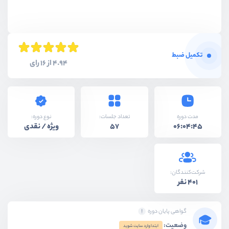
تکمیل ضبط
4.94 از 16 رای
نوع دوره:
مدت دوره
تعداد جلسات:
ویژه / نقدی
57
06:04:45
شرکت‌کنندگان:
401 نفر
گواهی پایان دوره
وضعیت:
ابتدا وارد سایت شوید