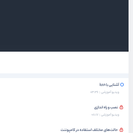
بخش اول
معرفی
بخش دوم
کتابخانه Formik
بخش سوم
کتابخانه Yup
بخش چهارم
چند زبان کردن پروژه‌ها
آشنایی با i18n
ویدیو آموزشی
03:36
نصب و راه اندازی
ویدیو آموزشی
08:17
حالت‌های مختلف استفاده در کامپوننت