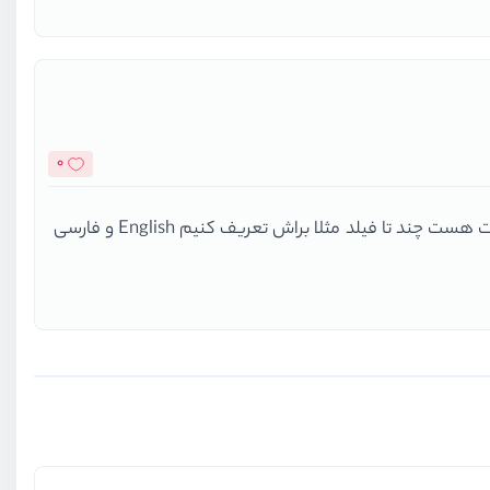
0
آهان گرفتم چیشد یعنی اگر سیستم سایت رو بخوایم داینامیک کنیم باید در قسمت پنل مدیریتی اونکسی که مسئول نوشتن مقالات هست چند تا فیلد مثلا براش تعریف کنیم English و فارسی