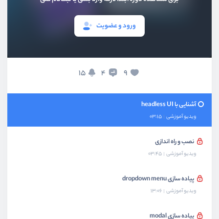
بخش سوم
کتابخانه Yup
ورود و عضویت
بخش چهارم
چند زبان کردن پروژه‌ها
15
9
4
بخش پنجم
کتابخانه Headless Ui
آشنایی با headless UI
ویدیو آموزشی
03:15
نصب و راه اندازی
ویدیو آموزشی
03:45
پیاده سازی dropdown menu
ویدیو آموزشی
13:06
پیاده سازی modal