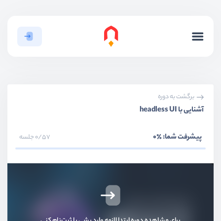
برگشت به دوره
آشنایی با headless UI
پیشرفت شما:
٪0
0/57 جلسه
بخش اول
معرفی
بخش دوم
کتابخانه Formik
برای مشاهده دوره ابتدا لازمه وارد بشی یا ثبت‌نام کنی